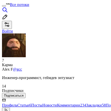
Все потоки
Войти
7
Карма
Alex F
@gcc
Инженер-программист, геймдев энтузиаст
14
Подписчики
Подписаться
Профиль
Статьи
6
Посты
Новости
Комментарии
234
Закладки
58
По