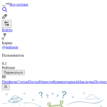
Все потоки
Войти
0
Карма
@gelioson
Пользователь
0,1
Рейтинг
Подписаться
Профиль
Статьи
Посты
Новости
Комментарии
44
Закладки
Подпис