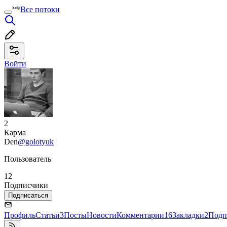
Все потоки
Войти
2
Карма
Den
@golotyuk
Пользователь
12
Подписчики
Подписаться
Профиль
Статьи
3
Посты
Новости
Комментарии
16
Закладки
2
Подп