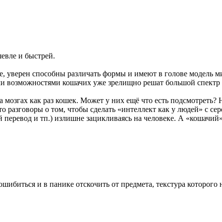
шевле и быстрей.
ые, уверен способны различать формы и имеют в голове модель 
ми возможностями кошачих уже зрелищно решат большой спектр 
 мозгах как раз кошек. Может у них ещё что есть подсмотреть?
сто разговоры о том, чтобы сделать «интеллект как у людей» с с
еревод и тп.) излишне зацикливаясь на человеке. А «кошачий» d
ошибиться и в панике отскочить от предмета, текстура которого 