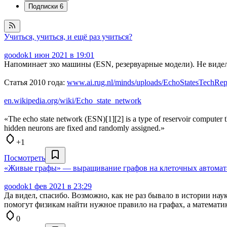
Подписки
6
Учиться, учиться, и ещё раз учиться?
goodok
1 июн 2021 в 19:01
Напоминает эхо машины (ESN, резервуарные модели). Не видел
Статья 2010 года:
www.ai.rug.nl/minds/uploads/EchoStatesTechRep
en.wikipedia.org/wiki/Echo_state_network
«The echo state network (ESN)[1][2] is a type of reservoir computer t
hidden neurons are fixed and randomly assigned.»
+1
Посмотреть
«Живые графы» — выращивание графов на клеточных автоматах 
goodok
1 фев 2021 в 23:29
Да видел, спасибо. Возможно, как не раз бывало в истории 
помогут физикам найти нужное правило на графах, а математи
0