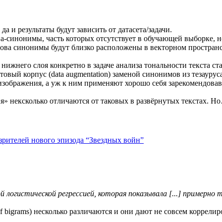
а и результаты будут зависить от датасета/задачи.
а-синонимы, часть которых отсутствует в обучающей выборке, но
лова синонимы будут близко расположены в векторном пространс
нижнего слоя конкретно в задаче анализа тональности текста с
овый корпус (data augmentation) заменой синонимов из тезаурус
в изображения, а уж к ним применяют хорошо себя зарекомендова
» нексколько отличаются от таковых в развёрнутых текстах. Но
 зрителей нового эпизода “Звездных войн”
логистической регрессией, которая показывала [...] примерно те
f bigrams) несколько различаются и они дают не совсем коррели