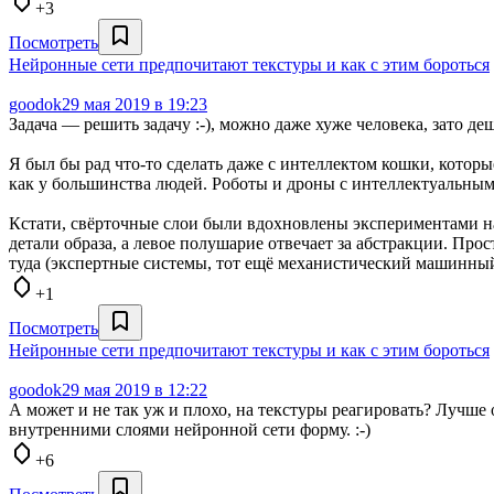
+3
Посмотреть
Нейронные сети предпочитают текстуры и как с этим бороться
goodok
29 мая 2019 в 19:23
Задача — решить задачу :-), можно даже хуже человека, зато де
Я был бы рад что-то сделать даже с интеллектом кошки, котор
как у большинства людей. Роботы и дроны с интеллектуальны
Кстати, свёрточные слои были вдохновлены экспериментами на
детали образа, а левое полушарие отвечает за абстракции. Про
туда (экспертные системы, тот ещё механистический машинный п
+1
Посмотреть
Нейронные сети предпочитают текстуры и как с этим бороться
goodok
29 мая 2019 в 12:22
А может и не так уж и плохо, на текстуры реагировать? Лучше 
внутренними слоями нейронной сети форму. :-)
+6