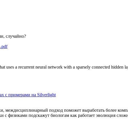
и, случайно?
.pdf
hat uses a recurrent neural network with a sparsely connected hidden la
с примерами на Silverlight
науки, междисциплинарный подход поможет выработать более ко
ки с физиками подскажут биологам как работает эволюция слож