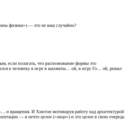
оны физики») — это не ваш случайно?
ым, если полагать, что распознование формы это
ился к человеку в игре в шахматы… ой, в игру Го… ой, решал
мы… и вращения. И Хинтон мотивируя работу над архитектурой
ентации — в нечто целое («лицо») и это целое в свою очередь