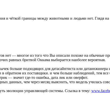
ния и чёткой границы между животными и людьми нет. Глядя на 
тов нет — многое из того что Вы описали похоже на обычные п
рочих равных бритвой Оккама выбирается наиболее вероятная.
ивычек больше подходящих для датасайнтиста или датаинжинера 
ли в обратном их поставщики. и чем больше наблюдений, тем все
рик — значит где-то ошибка, дата лик или оверфит.
дных данных, чем через месяц выяснить, что модель училась совс
путь эволюции управляющей системы. Ссылка в тему:
www.facebo