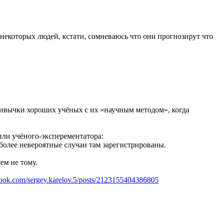
некоторых людей, кстати, сомневаюсь что они прогнозирут что
ривычки хороших учёных с их «научным методом», когда
или учёного-эксперементатора:
 более невероятные случаи там зарегистрированы.
ем не тому.
ok.com/sergey.karelov.5/posts/2123155404386805