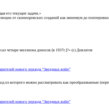
ая его текущие задачи.»
юции от скинноровских созданий как минимум до попперовких до
сал четыре миллиона доносов [в 1937г.]?» (с) Довлатов
 зрителей нового эпизода “Звездных войн”
ыход из которого можно рассматривать как преобразованные (пе
 зрителей нового эпизода “Звездных войн”