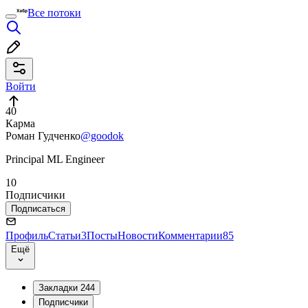
Все потоки
Войти
40
Карма
Роман Гудченко
@goodok
Principal ML Engineer
10
Подписчики
Подписаться
Профиль
Статьи
3
Посты
Новости
Комментарии
85
Ещё
Закладки
244
Подписчики