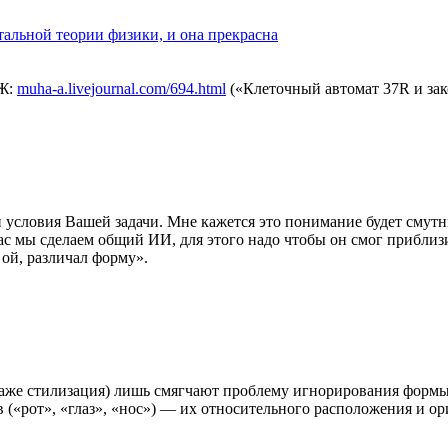
альной теории физики, и она прекрасна
ЖЖ:
muha-a.livejournal.com/694.html
(«Клеточный автомат 37R и зак
и условия Вашей задачи. Мне кажется это понимание будет смутн
ас мы сделаем общий ИИ, для этого надо чтобы он смог приблиз
ой, различал форму».
 (таже стилизация) лишь смягчают проблему игнорирования фор
(«рот», «глаз», «нос») — их относительного расположения и ори