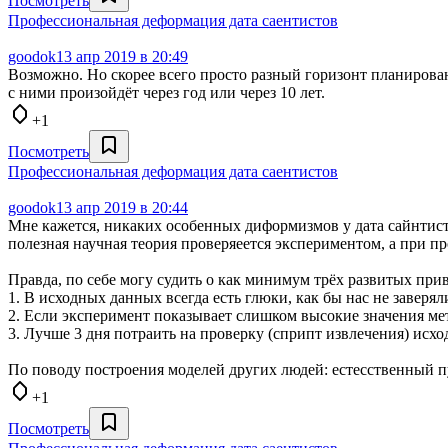
Посмотреть
Профессиональная деформация дата саентистов
goodok
13 апр 2019 в 20:49
Возможно. Но скорее всего просто разный горизонт планирова
с ними произойдёт через год или через 10 лет.
+1
Посмотреть
Профессиональная деформация дата саентистов
goodok
13 апр 2019 в 20:44
Мне кажется, никаких особенных диформизмов у дата сайнтис
полезная научная теория проверяеется экспериментом, а при п
Правда, по себе могу судить о как минимум трёх развитых пр
1. В исходных данных всегда есть глюки, как бы нас не заверя
2. Если эксперимент показывает слишком высокие значения мет
3. Лучше 3 дня потраить на проверку (сприпт извлечения) исхо
По поводу построения моделей других людей: естесственный 
+1
Посмотреть