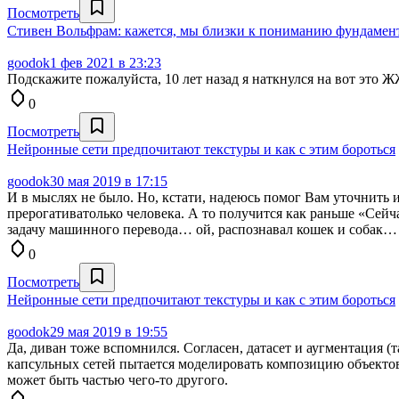
Посмотреть
Стивен Вольфрам: кажется, мы близки к пониманию фундамент
goodok
1 фев 2021 в 23:23
Подскажите пожалуйста, 10 лет назад я наткнулся на вот это 
0
Посмотреть
Нейронные сети предпочитают текстуры и как с этим бороться
goodok
30 мая 2019 в 17:15
И в мыслях не было. Но, кстати, надеюсь помог Вам уточнить 
прерогативатолько человека. А то получится как раньше «Сейч
задачу машинного перевода… ой, распознавал кошек и собак… 
0
Посмотреть
Нейронные сети предпочитают текстуры и как с этим бороться
goodok
29 мая 2019 в 19:55
Да, диван тоже вспомнился. Согласен, датасет и аугментация
капсульных сетей пытается моделировать композицию объектов 
может быть частью чего-то другого.