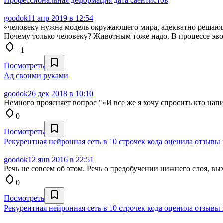
Профессиональная деформация дата саентистов
goodok
11 апр 2019 в 12:54
«человеку нужна модель окружающего мира, адекватно решающ
Почему только человеку? Животным тоже надо. В процессе эвол
+1
Посмотреть
Ад своими руками
goodok
26 дек 2018 в 10:10
Немного проясняет вопрос "«И все же я хочу спросить кто напи
0
Посмотреть
Рекурентная нейронная сеть в 10 строчек кода оценила отзывы
goodok
12 янв 2016 в 22:51
Речь не совсем об этом. Речь о предобучении нижнего слоя, в
0
Посмотреть
Рекурентная нейронная сеть в 10 строчек кода оценила отзывы