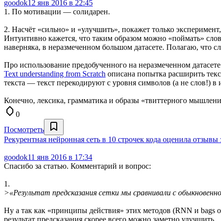
goodok
12 янв 2016 в 22:45
1. По мотивации — солидарен.
2. Насчёт «сильно» и «улучшить», покажет только эксперимент, д
Интуитивно кажется, что таким образом можно «поймать» слов
наверняка, в неразмеченном большом датасете. Полагаю, что с
Про использование предобученного на неразмеченном датасете 
Text understanding from Scratch
описана попытка расширить текст
текста — текст перекодируют с уровня символов (а не слов!) 
Конечно, лексика, грамматика и образы «твиттерного мышления
0
Посмотреть
Рекурентная нейронная сеть в 10 строчек кода оценила отзывы
goodok
11 янв 2016 в 17:34
Спасибо за статью. Комментарий и вопрос:
1.
>«Результат предсказания сетки мы сравнивали с обыкновенной 
Ну а так как «принципы действия» этих методов (RNN и bags o
результат предсказания скорее всего можно заметно улучшить