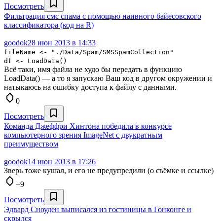
Посмотреть
Фильтрация смс спама с помощью наивного байесовского
классификатора (код на R)
goodok
28 июн 2013 в 14:33
fileName <- "./Data/Spam/SMSSpamCollection"
df <- LoadData()
Всё таки, имя файла не худо бы передать в функцию
LoadData() — а то я запускаю Ваш код в другом окружении и
натыкаюсь на ошибку доступа к файлу с данными.
0
Посмотреть
Команда Джеффри Хинтона победила в конкурсе
компьютерного зрения ImageNet с двукратным
преимуществом
goodok
14 июн 2013 в 17:26
Зверь тоже кушал, и его не предупредили (о съёмке и ссылке)
+9
Посмотреть
Эдвард Сноуден выписался из гостиницы в Гонконге и
скрылся