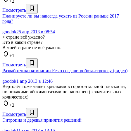
+2
Посмотреть
Планируете ли вы навсегда уехать из России раньше 2017
года?
goodok
25 апр 2013 в 08:54
> стране всё ужасно?
Это в какой стране?
В моей стране не всё ужасно.
+1
Посмотреть
Разработчики компании Festo создали робота-стрекозу (видео)
goodok
1 апр 2013 в 12:46
Вертолёт тоже машет крыльями в горизонтальной плоскости,
но никакими лёгкими газами не наполнен (в значительных
количествах)
+2
Посмотреть
Энтропия и деревья принятия решений
goodok
11 мар 2013 в 13:15