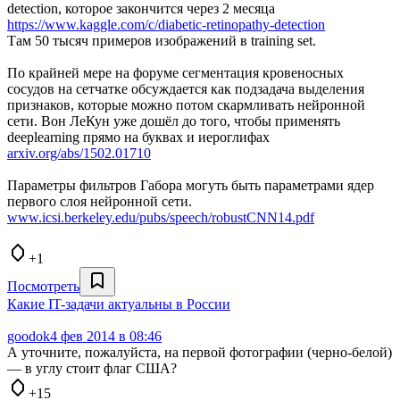
detection, которое закончится через 2 месяца
https://www.kaggle.com/c/diabetic-retinopathy-detection
Там 50 тысяч примеров изображений в training set.
По крайней мере на форуме сегментация кровеносных
сосудов на сетчатке обсуждается как подзадача выделения
признаков, которые можно потом скармливать нейронной
сети. Вон ЛеКун уже дошёл до того, чтобы применять
deeplearning прямо на буквах и иероглифах
arxiv.org/abs/1502.01710
Параметры фильтров Габора могуть быть параметрами ядер
первого слоя нейронной сети.
www.icsi.berkeley.edu/pubs/speech/robustCNN14.pdf
+1
Посмотреть
Какие IT-задачи актуальны в России
goodok
4 фев 2014 в 08:46
А уточните, пожалуйста, на первой фотографии (черно-белой)
— в углу стоит флаг США?
+15