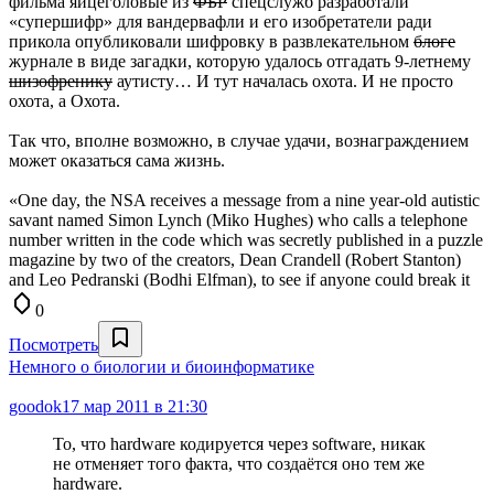
фильма яйцеголовые из
ФБР
спецслужб разработали
«супершифр» для вандервафли и его изобретатели ради
прикола опубликовали шифровку в развлекательном
блоге
журнале в виде загадки, которую удалось отгадать 9-летнему
шизофренику
аутисту… И тут началась охота. И не просто
охота, а Охота.
Так что, вполне возможно, в случае удачи, вознаграждением
может оказаться сама жизнь.
«One day, the NSA receives a message from a nine year-old autistic
savant named Simon Lynch (Miko Hughes) who calls a telephone
number written in the code which was secretly published in a puzzle
magazine by two of the creators, Dean Crandell (Robert Stanton)
and Leo Pedranski (Bodhi Elfman), to see if anyone could break it
0
Посмотреть
Немного о биологии и биоинформатике
goodok
17 мар 2011 в 21:30
То, что hardware кодируется через software, никак
не отменяет того факта, что создаётся оно тем же
hardware.