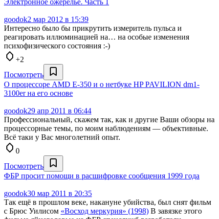
Электронное ожерелье. Часть 1
goodok
2 мар 2012 в 15:39
Интересно было бы прикрутить измеритель пульса и
реагировать иллюминацией на… на особые изменения
психофизического состояния :-)
+2
Посмотреть
О процессоре AMD E-350 и о нетбуке HP PAVILION dm1-
3100er на его основе
goodok
29 апр 2011 в 06:44
Профессиональный, скажем так, как и другие Ваши обзоры на
процессорные темы, по моим наблюдениям — объективные.
Всё таки у Вас многолетний опыт.
0
Посмотреть
ФБР просит помощи в расшифровке сообщения 1999 года
goodok
30 мар 2011 в 20:35
Так ещё в прошлом веке, накануне убийства, был снят фильм
с Брюс Уилисом
«Восход меркурия» (1998)
В завязке этого