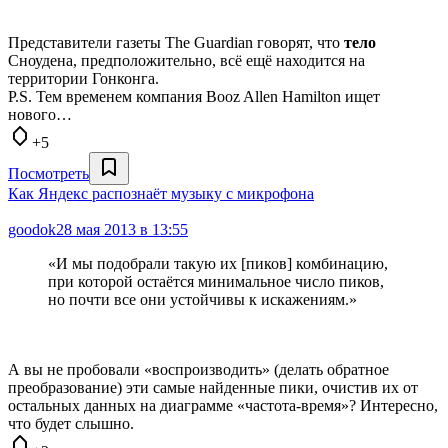
Представители газеты The Guardian говорят, что
тело
Сноудена, предположительно, всё ещё находится на
территории Гонконга.
P.S. Тем временем компания Booz Allen Hamilton ищет
нового…
+5
Посмотреть
Как Яндекс распознаёт музыку с микрофона
goodok
28 мая 2013 в 13:55
«И мы подобрали такую их [пиков] комбинацию,
при которой остаётся минимальное число пиков,
но почти все они устойчивы к искажениям.»
А вы не пробовали «воспроизводить» (делать обратное
преобразование) эти самые найденные пики, очистив их от
остальных данных на диаграмме «частота-время»? Интересно,
что будет слышно.