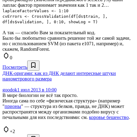
лаплас фактор принимает значения как 1 так и 2…
laplaceFactorValues <- 1:10
cvErrors <- CrossValidation(df[ds$train, ],
df[ds$validation, ], 0:10, showLog = T)
А так — спасибо Вам за показательный код.
Было бы любопытно сравнить решение той же самой задачи,
но с использованием SVM (из пакета e1071, например) и,
скажем, RandomForest.
0
Посмотреть
ДНК-оригами: как из ДНК делают интересные штуки
нанометрового размера
goodok
1 июл 2013 в 10:00
В мире биологии не всё так просто.
Иногда сама по себе «физическая структура» (например
"
прионы
" — структура из белков, правда, не ДНК) может
распространятся между организмами подобно вирусу с
печальными для них последствиями: см.
коровье бешенство
.
+2