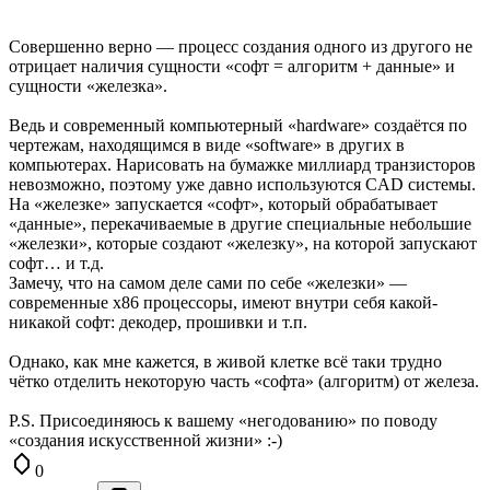
Совершенно верно — процесс создания одного из другого не
отрицает наличия сущности «софт = алгоритм + данные» и
сущности «железка».
Ведь и современный компьютерный «hardware» создаётся по
чертежам, находящимся в виде «software» в других в
компьютерах. Нарисовать на бумажке миллиард транзисторов
невозможно, поэтому уже давно используются CAD системы.
На «железке» запускается «софт», который обрабатывает
«данные», перекачиваемые в другие специальные небольшие
«железки», которые создают «железку», на которой запускают
софт… и т.д.
Замечу, что на самом деле сами по себе «железки» —
современные x86 процессоры, имеют внутри себя какой-
никакой софт: декодер, прошивки и т.п.
Однако, как мне кажется, в живой клетке всё таки трудно
чётко отделить некоторую часть «софта» (алгоритм) от железа.
P.S. Присоединяюсь к вашему «негодованию» по поводу
«создания искусственной жизни» :-)
0