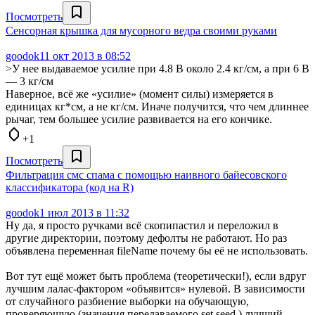
Посмотреть
Сенсорная крышка для мусорного ведра своими руками
goodok
11 окт 2013 в 08:52
>У нее выдаваемое усилие при 4.8 В около 2.4 кг/см, а при 6 В
— 3 кг/см
Наверное, всё же «усилие» (момент силы) измеряется в
единицах кг*см, а не кг/см. Иначе получится, что чем длиннее
рычаг, тем большее усилие развивается на его кончике.
+1
Посмотреть
Фильтрация смс спама с помощью наивного байесовского
классификатора (код на R)
goodok
1 июл 2013 в 11:32
Ну да, я просто ручками всё скопипастил и переложил в
другие директории, поэтому дефолты не работают. Но раз
объявлена переменная fileName почему бы её не использовать.
Вот тут ещё может быть проблема (теоретически!), если вдруг
лучшим лалас-фактором «объявится» нулевой. В зависимости
от случайного разбиение выборки на обучающую,
проверяющую (значения передаваемого set.seed ) лучший