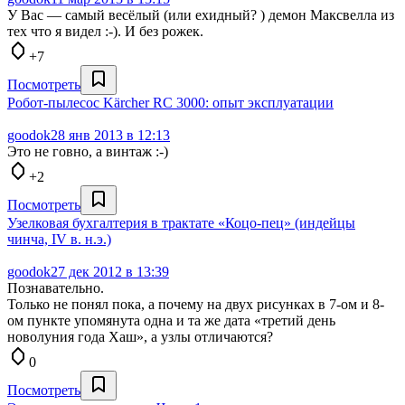
У Вас — самый весёлый (или ехидный? ) демон Максвелла из
тех что я видел :-). И без рожек.
+7
Посмотреть
Робот-пылесос Kärcher RC 3000: опыт эксплуатации
goodok
28 янв 2013 в 12:13
Это не говно, а винтаж :-)
+2
Посмотреть
Узелковая бухгалтерия в трактате «Коцо-пец» (индейцы
чинча, IV в. н.э.)
goodok
27 дек 2012 в 13:39
Познавательно.
Только не понял пока, а почему на двух рисунках в 7-ом и 8-
ом пункте упомянута одна и та же дата «третий день
новолуния года Хаш», а узлы отличаются?
0
Посмотреть