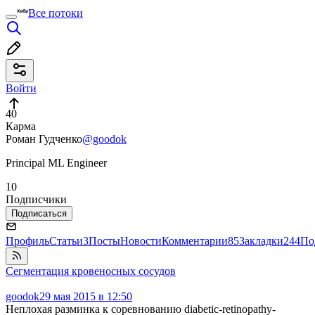
Все потоки
Войти
40
Карма
Роман Гудченко
@goodok
Principal ML Engineer
10
Подписчики
Подписаться
Профиль
Статьи
3
Посты
Новости
Комментарии
85
Закладки
244
По
Сегментация кровеносных сосудов
goodok
29 мая 2015 в 12:50
Неплохая разминка к соревнованию diabetic-retinopathy-