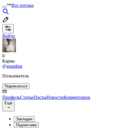
Все потоки
Войти
0
Карма
@grandma
Пользователь
Подписаться
Профиль
Статьи
Посты
Новости
Комментарии
Ещё
Закладки
Подписчики