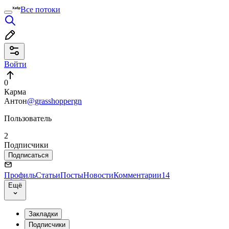
Все потоки
Войти
0
Карма
Антон
@grasshoppergn
Пользователь
2
Подписчики
Подписаться
Профиль
Статьи
Посты
Новости
Комментарии
14
Ещё
Закладки
Подписчики