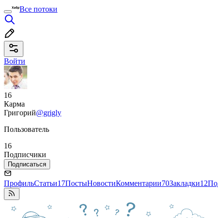
Все потоки
Войти
16
Карма
Григорий
@grigly
Пользователь
16
Подписчики
Подписаться
Профиль
Статьи
17
Посты
Новости
Комментарии
70
Закладки
12
По