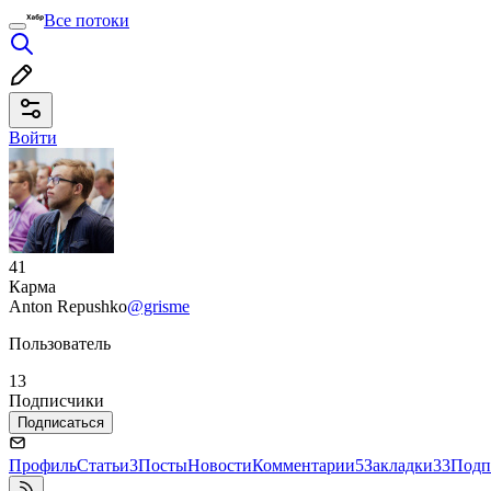
Все потоки
Войти
41
Карма
Anton Repushko
@grisme
Пользователь
13
Подписчики
Подписаться
Профиль
Статьи
3
Посты
Новости
Комментарии
5
Закладки
33
Подп