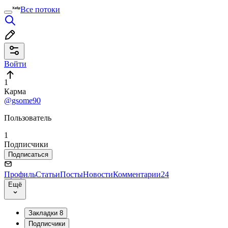
Все потоки
Войти
1
Карма
@gsome90
Пользователь
1
Подписчики
Подписаться
Профиль
Статьи
Посты
Новости
Комментарии
24
Ещё
Закладки
8
Подписчики