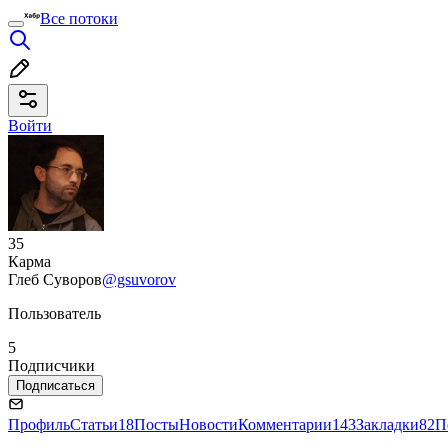
Все потоки
Войти
35
Карма
Глеб Суворов
@gsuvorov
Пользователь
5
Подписчики
Подписаться
Профиль
Статьи
18
Посты
Новости
Комментарии
143
Закладки
82
П