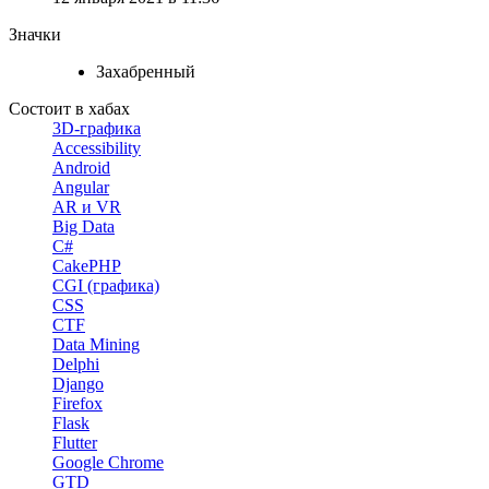
Значки
Захабренный
Состоит в хабах
3D-графика
Accessibility
Android
Angular
AR и VR
Big Data
C#
CakePHP
CGI (графика)
CSS
CTF
Data Mining
Delphi
Django
Firefox
Flask
Flutter
Google Chrome
GTD