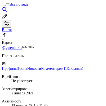
Все потоки
Войти
1
Карма
read⁠-⁠only
@gwenburns
Пользователь
Профиль
Посты
Новости
Комментарии
11
Закладки
1
В рейтинге
Не участвует
Зарегистрирован
2 января 2021
Активность
12 января 2021 в 11:36