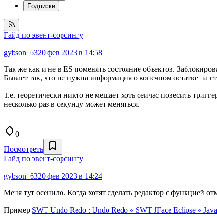
Подписки
Гайд по эвент-сорсингу
gybson_63
20 фев 2023 в 14:58
Так же как и не в ES поменять состояние объектов. Заблокиро
Бывает так, что не нужна информация о конечном остатке на с
Т.е. теоретически никто не мешает хоть сейчас повесить триггер
несколько раз в секунду может меняться.
0
Посмотреть
Гайд по эвент-сорсингу
gybson_63
20 фев 2023 в 14:24
Меня тут осенило. Когда хотят сделать редактор с функцией от
Пример
SWT Undo Redo : Undo Redo « SWT JFace Eclipse « Java 