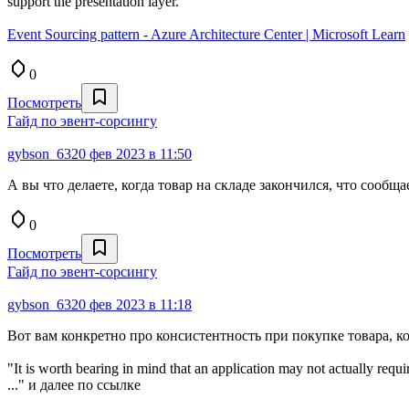
support the presentation layer."
Event Sourcing pattern - Azure Architecture Center | Microsoft Learn
0
Посмотреть
Гайд по эвент-сорсингу
gybson_63
20 фев 2023 в 11:50
А вы что делаете, когда товар на складе закончился, что сообщ
0
Посмотреть
Гайд по эвент-сорсингу
gybson_63
20 фев 2023 в 11:18
Вот вам конкретно про консистентность при покупке товара, к
"It is worth bearing in mind that an application may not actually requ
..." и далее по ссылке