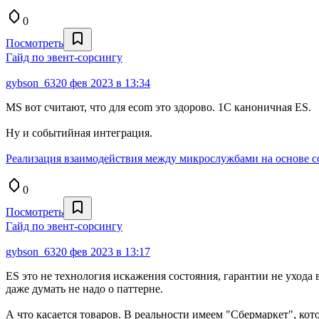
0
Посмотреть
Гайд по эвент-сорсингу
gybson_63
20 фев 2023 в 13:34
MS вот считают, что для ecom это здорово. 1С каноничная ES.
Ну и событийная интеграция.
Реализация взаимодействия между микрослужбами на основе соб
0
Посмотреть
Гайд по эвент-сорсингу
gybson_63
20 фев 2023 в 13:17
ES это не технология искажения состояния, гарантии не ухода 
даже думать не надо о паттерне.
А что касается товаров. В реальности имеем "Сбермаркет", кот