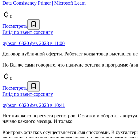
Data Consistency Primer | Microsoft Learn
0
Посмотреть
Гайд по эвент-сорсингу
gybson_63
20 фев 2023 в 11:00
Договор публичной оферты. Работает когда товар выставлен не
Но Вы же сами говорите, что наличие остатка в программе (а и
0
Посмотреть
Гайд по эвент-сорсингу
gybson_63
20 фев 2023 в 10:41
Нет никакого пересчета регистров. Остатки и обороты - вирту
начало каждого месяца. И только.
Контроль остатков осуществляется 2мя способами. В бухгалтер
движения, потом анализируются остатки и если они отрицатель