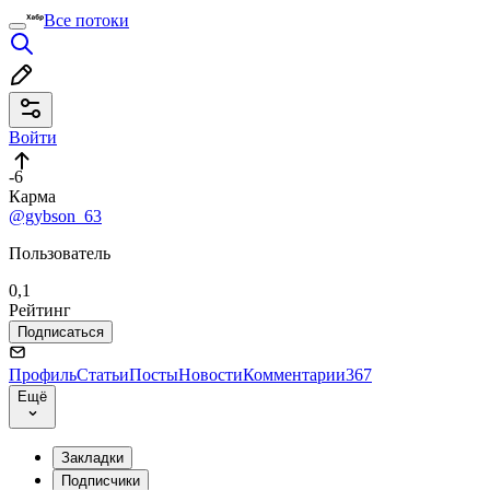
Все потоки
Войти
-6
Карма
@gybson_63
Пользователь
0,1
Рейтинг
Подписаться
Профиль
Статьи
Посты
Новости
Комментарии
367
Ещё
Закладки
Подписчики