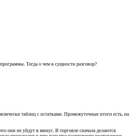
 программы. Тогда о чем в сущности разговор?
физически таблиц с остатками. Промежуточные итоги есть, на
то они не уйдут в минус. В торговле сначала делаются
говле происходит и при попытке распровести поступление,