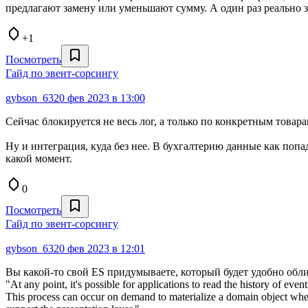
предлагают замену или уменьшают сумму. А один раз реально з
+1
Посмотреть
Гайд по эвент-сорсингу
gybson_63
20 фев 2023 в 13:00
Сейчас блокируется не весь лог, а только по конкретным това
Ну и интеграция, куда без нее. В бухгалтерию данные как попа
какой момент.
0
Посмотреть
Гайд по эвент-сорсингу
gybson_63
20 фев 2023 в 12:01
Вы какой-то свой ES придумываете, который будет удобно обл
"At any point, it's possible for applications to read the history of even
This process can occur on demand to materialize a domain object when h