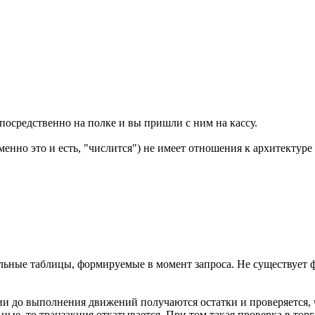
посредственно на полке и вы пришли с ним на кассу.
менно это и есть, "числится") не имеет отношения к архитектуре
альные таблицы, формируемые в момент запроса. Не существует 
ии до выполнения движений получаются остатки и проверяется, ч
ные, то транзакция откатывается. При том такая проверка в тор