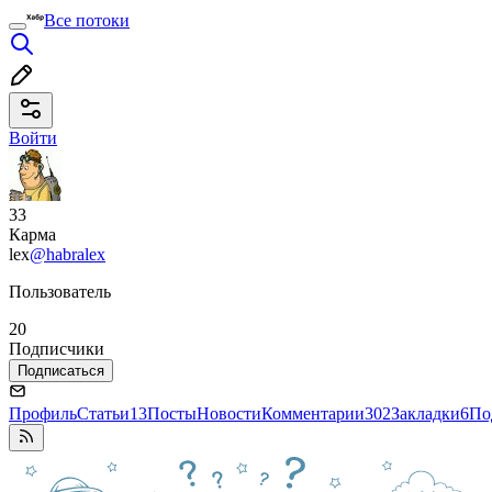
Все потоки
Войти
33
Карма
lex
@habralex
Пользователь
20
Подписчики
Подписаться
Профиль
Статьи
13
Посты
Новости
Комментарии
302
Закладки
6
По