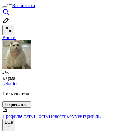
Все потоки
Войти
-26
Карма
@harios
Пользователь
Подписаться
Профиль
Статьи
Посты
Новости
Комментарии
287
Ещё