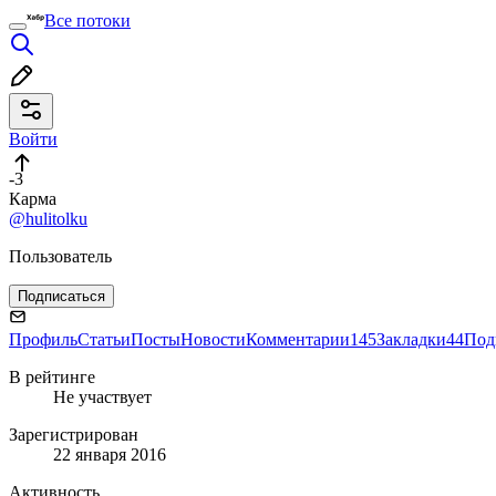
Все потоки
Войти
-3
Карма
@hulitolku
Пользователь
Подписаться
Профиль
Статьи
Посты
Новости
Комментарии
145
Закладки
44
Под
В рейтинге
Не участвует
Зарегистрирован
22 января 2016
Активность