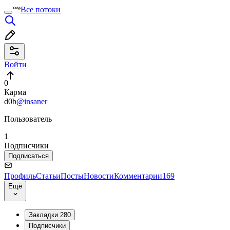
Все потоки
Войти
0
Карма
d0b
@insaner
Пользователь
1
Подписчики
Подписаться
Профиль
Статьи
Посты
Новости
Комментарии
169
Ещё
Закладки
280
Подписчики