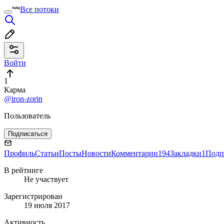
Все потоки
Войти
1
Карма
@iron-zorin
Пользователь
Подписаться
Профиль
Статьи
Посты
Новости
Комментарии
194
Закладки
1
Подп
В рейтинге
Не участвует
Зарегистрирован
19 июля 2017
Активность