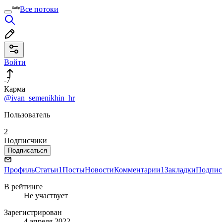
Все потоки
Войти
-7
Карма
@ivan_semenikhin_hr
Пользователь
2
Подписчики
Подписаться
Профиль
Статьи
1
Посты
Новости
Комментарии
1
Закладки
Подпис
В рейтинге
Не участвует
Зарегистрирован
4 апреля 2022