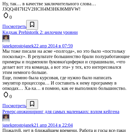
Ну, так… в качестве заключительного слова…
J3QQ4H7H2V2HCH4M3HK86M8VW!
0
Посмотреть
Кидхак Prehistorik 2: анлочим уровни
janekprostojanek
22 апр 2014 в 07:59
Мы тоже писали на асме «полгода», но это было «постольку
поскольку». В результате большинство брали полуработающие
примеры и подменяли буковки\циферки и спрашивали, «что
делает вот эта команда, а вот эта» у тех, кто интересовался
этим немного больше.
Еще, помню была курсовая, где нужно было написать
эмулятор процессора… И составить к нему программу в
опкодах… Ха-ха… я помню, как ее выполняло большинство.
0
Посмотреть
Реверс-инжиниринг для самых маленьких: взлом кейгена
janekprostojanek
21 апр 2014 в 22:04
Пожалуй, нет в ближайшем времени. Работа и госы все-таки