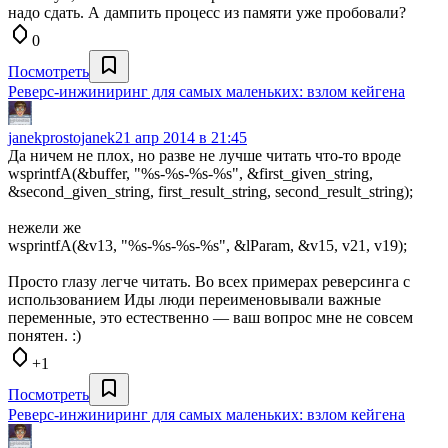
надо сдать. А дампить процесс из памяти уже пробовали?
0
Посмотреть
Реверс-инжиниринг для самых маленьких: взлом кейгена
janekprostojanek
21 апр 2014 в 21:45
Да ничем не плох, но разве не лучше читать что-то вроде
wsprintfA(&buffer, "%s-%s-%s-%s", &first_given_string,
&second_given_string, first_result_string, second_result_string);
нежели же
wsprintfA(&v13, "%s-%s-%s-%s", &lParam, &v15, v21, v19);
Просто глазу легче читать. Во всех примерах реверсинга с
использованием Иды люди переименовывали важные
переменные, это естественно — ваш вопрос мне не совсем
понятен. :)
+1
Посмотреть
Реверс-инжиниринг для самых маленьких: взлом кейгена