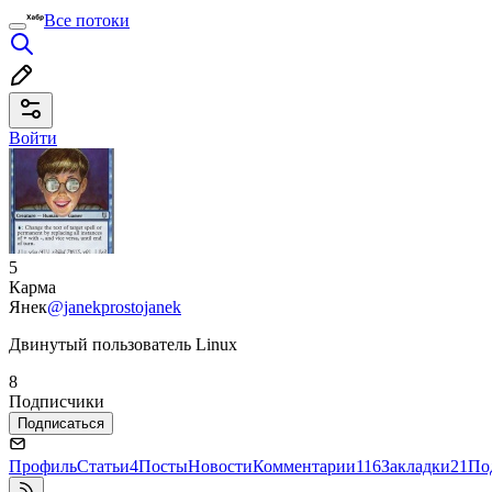
Все потоки
Войти
5
Карма
Янек
@janekprostojanek
Двинутый пользователь Linux
8
Подписчики
Подписаться
Профиль
Статьи
4
Посты
Новости
Комментарии
116
Закладки
21
По