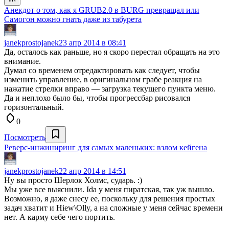
Анекдот о том, как я GRUB2.0 в BURG превращал или
Самогон можно гнать даже из табурета
janekprostojanek
23 апр 2014 в 08:41
Да, осталось как раньше, но я скоро перестал обращать на это
внимание.
Думал со временем отредактировать как следует, чтобы
изменить управление, в оригинальном грабе реакция на
нажатие стрелки вправо — загрузка текущего пункта меню.
Да и неплохо было бы, чтобы прогрессбар рисовался
горизонтальный.
0
Посмотреть
Реверс-инжиниринг для самых маленьких: взлом кейгена
janekprostojanek
22 апр 2014 в 14:51
Ну вы просто Шерлок Холмс, сударь. :)
Мы уже все выяснили. Ida у меня пиратская, так уж вышло.
Возможно, я даже снесу ее, поскольку для решения простых
задач хватит и Hiew\Olly, а на сложные у меня сейчас времени
нет. А карму себе чего портить.