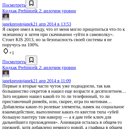
Посмотреть
Кидхак Prehistorik 2: анлочим уровни
janekprostojanek
21 апр 2014 в 13:53
Я скорее имел в виду, что от меня могло прицепиться что-то к
экзешнику и затем при скачивании «уйти в самоволку».
Стоит KIS 2013, но за безопасность своей системы я не
поручусь на 100%.
+1
Посмотреть
Кидхак Prehistorik 2: анлочим уровни
janekprostojanek
21 апр 2014 в 11:09
Первые и вторые части чуток уже поднадоели, так как
большинство секретов я нашел еще возрасте в десятилетнем…
Зато недавно нашел какой-то то ли телефонный, то ли
приставочный римейк, или, скорее, игра по мотивам…
Добавлены какие-то ролевые элементы, намек на социальное
взаимодействие, выполнение каких-то квестов типа «убей
большую пантеру там наверху — а я дам тебе ключ для
дальнейшего прохождения». Анимация осталась в общем-то
прежней, хотя добавлено немного новой, а графика в общем