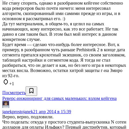
Не стану спорить, однако в разобранном кейгене собственно
кода реверсеров было почти ничего: меня интересовал
алгоритм, скопированный ими самими прежде из игры, и в
основном я рассматривал его. :)
Да тут материальчик, в общем-то, я целил на самых
начинающих, кому интересно, как это все работает. Не так
давно я сам таким был. В этом был мой интерес в данном
конкретном случае.
Будет время — сделаю что-нибудь более интересное. Вот, к
примеру, в разобранном чуть раньше Prehistorik 2 в конце дата
сегмента прятался крохотный экзешник, со своим заголовком,
таблицей настройки и сегментом кода. Я тогда не стал
разбираться, что он делает и как, но без него игра в некоторых
местах висла. Возможно, остатки хитрой защиты г-на Змиро
из 92-го.
+1
Посмотреть
Реверс-инжиниринг для самых маленьких: взлом кейгена
janekprostojanek
21 апр 2014 в 15:39
Верно, верно, подловили.
Что поделать: откуда у простого студента-выпускника N сотен
долларов для оплаты Ильфаку? Первый дистрибутив, который