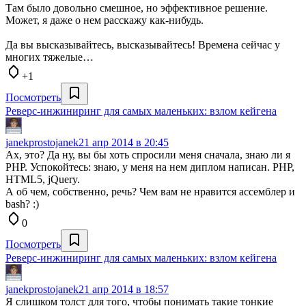
Там было довольно смешное, но эффективное решение.
Может, я даже о нем расскажу как-нибудь.
Да вы высказывайтесь, высказывайтесь! Времена сейчас у
многих тяжелые…
+1
Посмотреть
Реверс-инжиниринг для самых маленьких: взлом кейгена
janekprostojanek
21 апр 2014 в 20:45
Ах, это? Да ну, вы бы хоть спросили меня сначала, знаю ли я
PHP. Успокойтесь: знаю, у меня на нем диплом написан. РНР,
HTML5, jQuery.
А об чем, собственно, речь? Чем вам не нравится ассемблер и
bash? :)
0
Посмотреть
Реверс-инжиниринг для самых маленьких: взлом кейгена
janekprostojanek
21 апр 2014 в 18:57
Я слишком толст для того, чтобы понимать такие тонкие