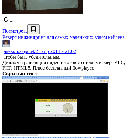
+1
Посмотреть
Реверс-инжиниринг для самых маленьких: взлом кейгена
janekprostojanek
21 апр 2014 в 21:02
Чтобы быть убедительным.
Диплом: трансляция видеопотоков с сетевых камер. VLC,
PHP, HTML5. Плюс бесплатный flowplayer.
Скрытый текст