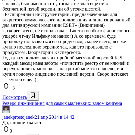
я нашел, был именно этот; тогда я не знал еще ни о
бесплатной пятой версии, ни об утечке шестой.
«Расширенный инструментарий, предназначенный для
закрытого коммерческого использования и лицензированный
для антивирусной компании ESET» (Википедия)
я, скорее всего, не использовал. Так что особого финансового
ущерба я г-ну Ильфаку не нанес ;) А со временем, буде
продолжу пользоваться его продуктом, скорее всего, все же
куплю последнюю версию: так, как это произошло с
продуктом Лаборатории Касперского.
Года два я пользовался их пробной месячной версией KIS,
каждый месяц имея заботы «почистить реестр от ее ключей и
переустановить заново» — на третий мне это надоело, и я
купил годовую лицензию последней версии. Скоро истекает
— куплю еще. :)
+3
Посмотреть
Реверс-инжиниринг для самых маленьких: взлом кейгена
janekprostojanek
21 апр 2014 в 14:42
Да, вполне хватает.
0