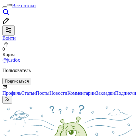
Все потоки
Войти
0
Карма
@justfox
Пользователь
Подписаться
Профиль
Статьи
Посты
Новости
Комментарии
Закладки
Подписч