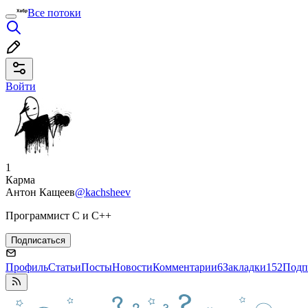
Все потоки
Войти
1
Карма
Антон Кащеев
@kachsheev
Программист C и C++
Подписаться
Профиль
Статьи
Посты
Новости
Комментарии
6
Закладки
152
Подп