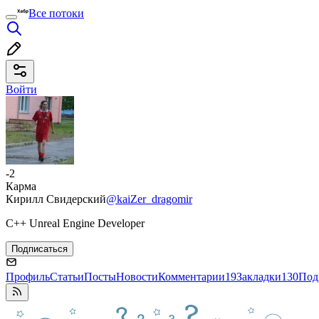
Все потоки
Войти
-2
Карма
Кирилл Свидерский
@kaiZer_dragomir
C++ Unreal Engine Developer
Подписаться
Профиль
Статьи
Посты
Новости
Комментарии
19
Закладки
130
Под