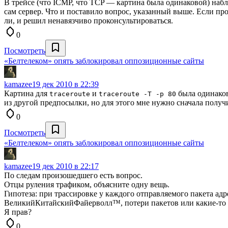
В трейсе (что ICMP, что TCP — картина была одинаковой) набл
сам сервер. Что и поставило вопрос, указанный выше. Если пр
ли, и решил ненавязчиво проконсультироваться.
0
Посмотреть
«Белтелеком» опять заблокировал оппозиционные сайты
kamazee
19 дек 2010 в 22:39
Картина для
и
была одинаков
traceroute
traceroute -T -p 80
из другой предпосылки, но для этого мне нужно сначала получи
0
Посмотреть
«Белтелеком» опять заблокировал оппозиционные сайты
kamazee
19 дек 2010 в 22:17
По следам произошедшего есть вопрос.
Отцы руления трафиком, объясните одну вещь.
Гипотеза: при трассировке у каждого отправляемого пакета адре
ВеликийКитайскийФайерволл™, потери пакетов или какие-то т
Я прав?
0