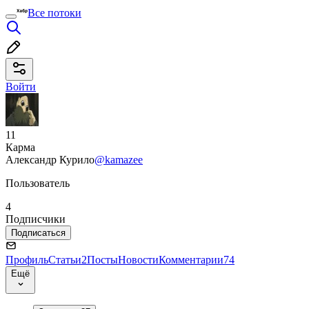
Все потоки
Войти
11
Карма
Александр Курило
@kamazee
Пользователь
4
Подписчики
Подписаться
Профиль
Статьи
2
Посты
Новости
Комментарии
74
Ещё