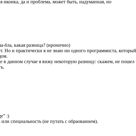
я иконка, да и проблема, может быть, надуманная, но
а-бла, какая разница? (иронично)
нет. Но и практически я не знаю ни одного программиста, котор
дом.
е в данном случае я вижу некоторую разницу: скажем, не пошел 
ь.
e” :)
или специальность (не путать с обраованием).