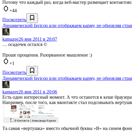
Потому что каждый раз, когда веб-мастер размещает контактов
+44
Посмотреть
Динамический favicon или отображаем карму, не обновляя стр
kamazee
26 янв 2011 в 20:07
… осадочек остался ©
Проше прощения. Разорванное мышление :)
+1
Посмотреть
Динамический favicon или отображаем карму, не обновляя стр
kamazee
26 янв 2011 в 20:06
Есть один интересный момент. А что останется в кеше браузера
Например, после того, как вконтакте стал подсовывать вертушку
Та самая «вертушка» вместо обычной буквы «В» на синем фоне.