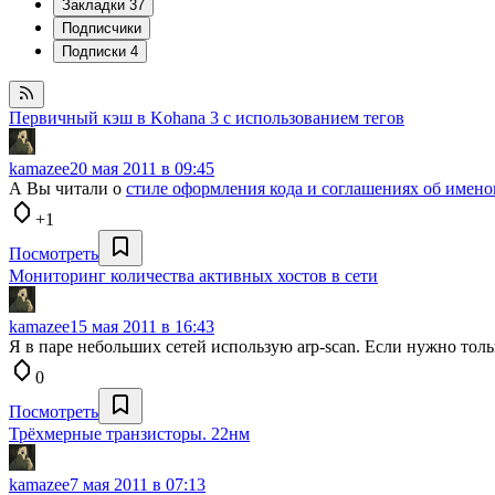
Закладки
37
Подписчики
Подписки
4
Первичный кэш в Kohana 3 с использованием тегов
kamazee
20 мая 2011 в 09:45
А Вы читали о
стиле оформления кода и соглашениях об имено
+1
Посмотреть
Мониторинг количества активных хостов в сети
kamazee
15 мая 2011 в 16:43
Я в паре небольших сетей использую arp-scan. Если нужно толь
0
Посмотреть
Трёхмерные транзисторы. 22нм
kamazee
7 мая 2011 в 07:13