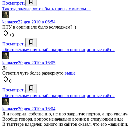
Посмотреть
Так ты, значит, хотел быть программистом…
kamazee
22 дек 2010 в 06:54
ПТУ в оригинале было колледжем? :)
+3
Посмотреть
«Белтелеком» опять заблокировал оппозиционные сайты
kamazee
20 дек 2010 в 16:05
Да.
Ответил чуть более развернуто
выше
.
0
Посмотреть
«Белтелеком» опять заблокировал оппозиционные сайты
kamazee
20 дек 2010 в 16:04
Я и говорил, собственно, не про закрытие портов, а про увели
Вообще говоря, вопрос изначально возник в следующем виде.
В твиттере владелец одного из сайтов сказал, что его «зашейпи