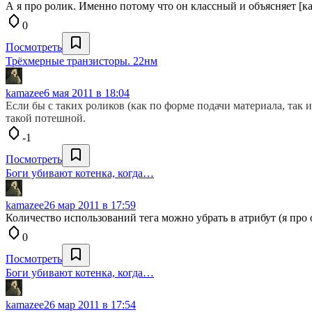
А я про ролик. Именно потому что он классный и объясняет [как
0
Посмотреть
Трёхмерные транзисторы. 22нм
kamazee
6 мая 2011 в 18:04
Если бы с таких роликов (как по форме подачи материала, так 
такой потешной.
-1
Посмотреть
Боги убивают котенка, когда…
kamazee
26 мар 2011 в 17:59
Количество использований тега можно убрать в атрибут (я про о
0
Посмотреть
Боги убивают котенка, когда…
kamazee
26 мар 2011 в 17:54