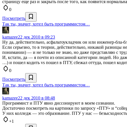
страницу еще раз и закрыть после того, как появится нормальна
0
Посмотреть
Так ты, значит, хотел быть программистом…
kamazee
22 дек 2010 в 09:23
Ну да, действительно, асфальтоукладчик он или инженер-бла-бл
Если серьезно, то в теории, действительно, никакой разницы 
понимании) — и не только не знаю, но даже представляю с тру
И, кстати, да — я почти из описанной категории людей. Но даж
…) и пошел кодить vs пошел в ПТУ, сбежал оттуда, пошел кодит
0
Посмотреть
Так ты, значит, хотел быть программистом…
kamazee
22 дек 2010 в 08:48
Программист и ПТУ явно диссонируют в моем сознании.
Достаточно посмотреть на картинки по запросу «ПТУ» и “colleg
У них колледж — это образование. ПТУ у нас — безысходность 
+1