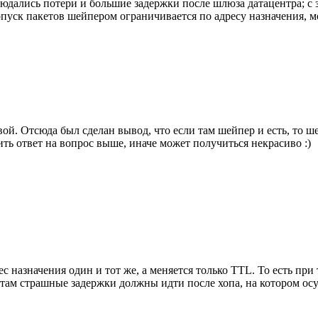
юдались потери и большие задержки после шлюза датацентра; с з
опуск пакетов шейпером ограничивается по адресу назначения, 
ой. Отсюда был сделан вывод, что если там шейпер и есть, то ше
ть ответ на вопрос выше, иначе может получиться некрасиво :)
с назначения один и тот же, а меняется только TTL. То есть при
ам страшные задержки должны идти после хопа, на котором осу