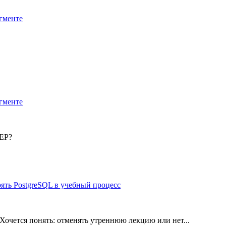
егменте
егменте
ТЕР?
ять PostgreSQL в учебный процесс
 Хочется понять: отменять утреннюю лекцию или нет...