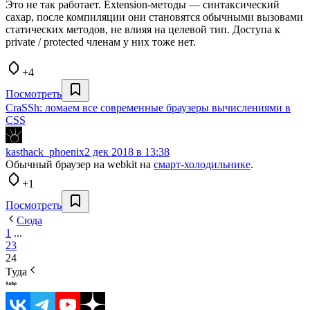
Это не так работает. Extension-методы — синтаксический
сахар, после компиляции они становятся обычными вызовами
статических методов, не влияя на целевой тип. Доступа к
private / protected членам у них тоже нет.
+4
Посмотреть
CraSSh: ломаем все современные браузеры вычислениями в
CSS
kasthack_phoenix
2 дек 2018 в 13:38
Обычный браузер на webkit на
смарт-холодильнике
.
+1
Посмотреть
Сюда
1
...
23
24
Туда