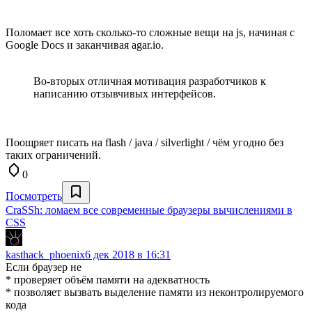
Поломает все хоть сколько-то сложные вещи на js, начиная с
Google Docs и заканчивая agar.io.
Во-вторых отличная мотивация разработчиков к
написанию отзывчивых интерфейсов.
Поощряет писать на flash / java / silverlight / чём угодно без
таких ограничений.
0
Посмотреть
CraSSh: ломаем все современные браузеры вычислениями в
CSS
kasthack_phoenix
6 дек 2018 в 16:31
Если браузер не
* проверяет объём памяти на адекватность
* позволяет вызвать выделение памяти из неконтролируемого
кода