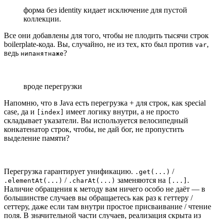
форма без identity кидает исключение для пустой
коллекции.
Все они добавлены для того, чтобы не плодить тысячи строк
boilerplate-кода. Вы, случайно, не из тех, кто был против
,
var
ведь
?
нипанятнаже
вроде перегрузки
Напомню, что в Java есть перегрузка + для строк, как special
case, да и
имеет логику внутри, а не просто
[index]
складывает указатели. Вы используется велосипедный
конкатенатор строк, чтобы, не дай бог, не пропустить
выделение памяти?
Перегрузка гарантирует унификацию.
/
.get(...)
/
заменяются на
.
.elementAt(...)
.charAt(...)
[...]
Наличие обращения к методу вам ничего особо не даёт — в
большинстве случаев вы обращаетесь как раз к геттеру /
сеттеру, даже если там внутри простое присваивание / чтение
поля. В значительной части случаев, реализация скрыта из