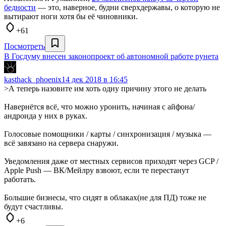
бедности
— это, наверное, будни сверхдержавы, о которую не
вытирают ноги хотя бы её чиновники.
+61
Посмотреть
В Госдуму внесен законопроект об автономной работе рунета
kasthack_phoenix
14 дек 2018 в 16:45
>А теперь назовите им хоть одну причину этого не делать
Навернётся всё, что можно уронить, начиная с айфона/
андроида у них в руках.
Голосовые помощники / карты / синхронизация / музыка —
всё завязано на сервера снаружи.
Уведомления даже от местных сервисов приходят через GCP /
Apple Push — ВК/Мейлру взвоют, если те перестанут
работать.
Большие бизнесы, что сидят в облаках(не для ПД) тоже не
будут счастливы.
+6