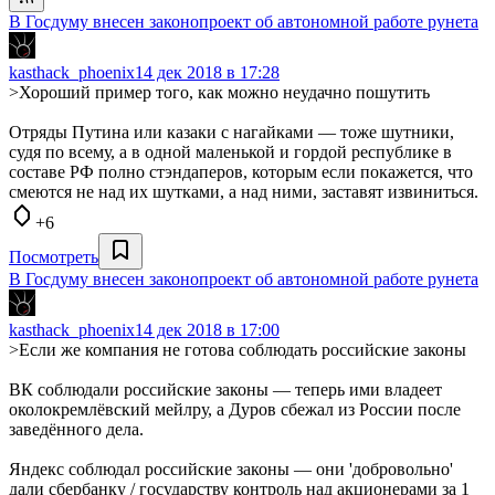
В Госдуму внесен законопроект об автономной работе рунета
kasthack_phoenix
14 дек 2018 в 17:28
>Хороший пример того, как можно неудачно пошутить
Отряды Путина или казаки с нагайками — тоже шутники,
судя по всему, а в одной маленькой и гордой республике в
составе РФ полно стэндаперов, которым если покажется, что
смеются не над их шутками, а над ними, заставят извиниться.
+6
Посмотреть
В Госдуму внесен законопроект об автономной работе рунета
kasthack_phoenix
14 дек 2018 в 17:00
>Если же компания не готова соблюдать российские законы
ВК соблюдали российские законы — теперь ими владеет
околокремлёвский мейлру, а Дуров сбежал из России после
заведённого дела.
Яндекс соблюдал российские законы — они 'добровольно'
дали сбербанку / государству контроль над акционерами за 1