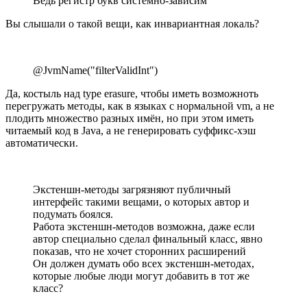
Ведь регистр букв системно-зависим
Вы слышали о такой вещи, как инвариантная локаль?
@JvmName("filterValidInt")
Да, костыль над type erasure, чтобы иметь возможноть
перегружать методы, как в языках с нормальной vm, а не
плодить множество разных имён, но при этом иметь
читаемый код в Java, а не генерировать суффикс-хэш
автоматически.
Экстеншн-методы загрязняют публичный
интерфейс такими вещами, о которых автор и
подумать боялся.
Работа экстеншн-методов возможна, даже если
автор специально сделал финальный класс, явно
показав, что не хочет сторонних расширений
Он должен думать обо всех экстеншн-методах,
которые любые люди могут добавить в тот же
класс?