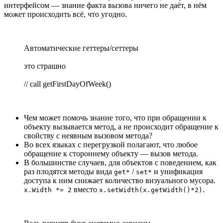
интерфейсом — знание факта вызова ничего не даёт, в нём
может происходить всё, что угодно.
Автоматические геттеры/сеттеры
это страшно
// call getFirstDayOfWeek()
Чем может помочь знание того, что при обращении к
объекту вызывается метод, а не происходит обращение к
свойству с неявным вызовом метода?
Во всех языках с перегрузкой полагают, что любое
обращение к стороннему объекту — вызов метода.
В большинстве случаев, для объектов с поведением, как
раз плодятся методы вида
/
и унификация
get*
set*
доступа к ним снижает количество визуального мусора.
вместо
.
x.Width *= 2
x.setWidth(x.getWidth()*2)