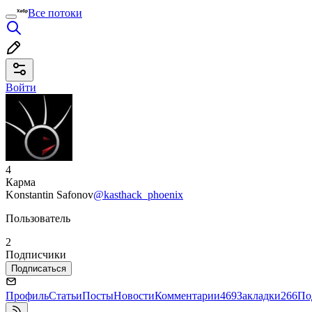
Все потоки
Войти
4
Карма
Konstantin Safonov
@kasthack_phoenix
Пользователь
2
Подписчики
Подписаться
Профиль
Статьи
Посты
Новости
Комментарии
469
Закладки
266
По