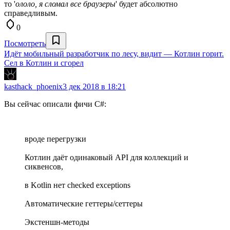
то '
ололо, я сломал все браузеры
' будет абсолютно
справедливым.
0
Посмотреть
Идёт мобильный разработчик по лесу, видит — Котлин горит.
Сел в Котлин и сгорел
kasthack_phoenix
3 дек 2018 в 18:21
Вы сейчас описали фичи C#:
вроде перегрузки
Котлин даёт одинаковый API для коллекций и
сиквенсов,
в Kotlin нет checked exceptions
Автоматические геттеры/сеттеры
Экстеншн-методы