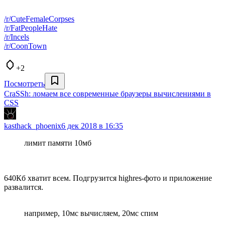
/r/CuteFemaleCorpses
/r/FatPeopleHate
/r/Incels
/r/CoonTown
+2
Посмотреть
CraSSh: ломаем все современные браузеры вычислениями в
CSS
kasthack_phoenix
6 дек 2018 в 16:35
лимит памяти 10мб
640Кб хватит всем. Подгрузится highres-фото и приложение
развалится.
например, 10мс вычисляем, 20мс спим