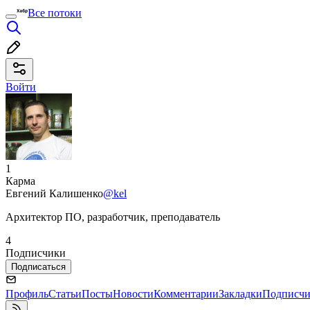
Все потоки
Войти
1
Карма
Евгений Калишенко
@kel
Архитектор ПО, разработчик, преподаватель
4
Подписчики
Подписаться
Профиль
Статьи
Посты
Новости
Комментарии
Закладки
Подписч