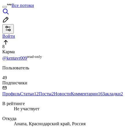
Все потоки
Войти
8
Карма
read⁠-⁠only
@kentavr009
Пользователь
49
Подписчики
Профиль
Статьи
12
Посты
2
Новости
Комментарии
16
Закладки
2
В рейтинге
Не участвует
Откуда
Анапа, Краснодарский край, Россия