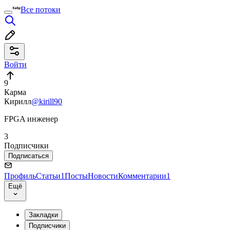
Все потоки
Войти
9
Карма
Кирилл
@kirill90
FPGA инженер
3
Подписчики
Подписаться
Профиль
Статьи
1
Посты
Новости
Комментарии
1
Ещё
Закладки
Подписчики