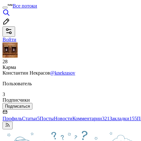
Все потоки
Войти
28
Карма
Константин Некрасов
@knekrasov
Пользователь
3
Подписчики
Подписаться
Профиль
Статьи
5
Посты
Новости
Комментарии
321
Закладки
155
П