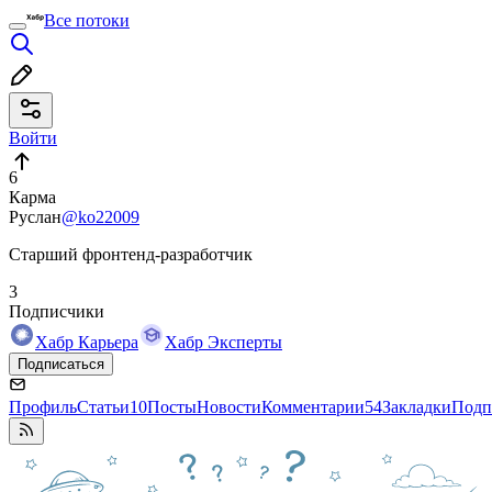
Все потоки
Войти
6
Карма
Руслан
@ko22009
Старший фронтенд-разработчик
3
Подписчики
Хабр Карьера
Хабр Эксперты
Подписаться
Профиль
Статьи
10
Посты
Новости
Комментарии
54
Закладки
Подп