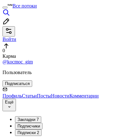
Все потоки
Войти
0
Карма
@kocmoc_gim
Пользователь
Подписаться
Профиль
Статьи
Посты
Новости
Комментарии
Ещё
Закладки
7
Подписчики
Подписки
2