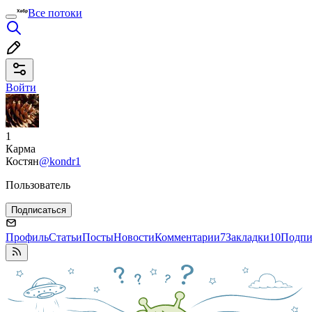
Все потоки
Войти
1
Карма
Костян
@kondr1
Пользователь
Подписаться
Профиль
Статьи
Посты
Новости
Комментарии
7
Закладки
10
Подпи