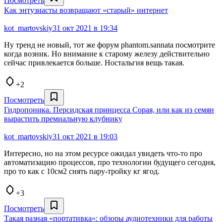
Посмотреть
Как энтузиасты возвращают «старый» интернет
kot_martovskiy
31 окт 2021 в 19:34
Ну тренд не новый, тот же форум phantom.sannata посмотрите
когда возник. Но внимание к старому железу действительно
сейчас привлекается больше. Ностальгия вещь такая.
+2
Посмотреть
Гидропоника. Персидская принцесса Сорая, или как из семян
вырастить премиальную клубнику
kot_martovskiy
31 окт 2021 в 19:03
Интересно, но на этом ресурсе ожидал увидеть что-то про
автоматизацию процессов, про технологии будущего сегодня,
про то как с 10см2 снять пару-тройку кг ягод.
+3
Посмотреть
Такая разная «портативка»: обзоры аудиотехники для работы