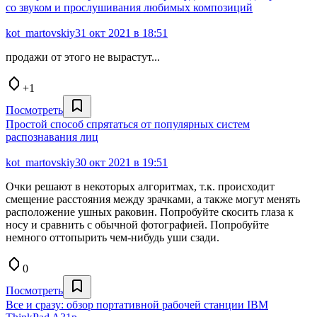
со звуком и прослушивания любимых композиций
kot_martovskiy
31 окт 2021 в 18:51
продажи от этого не вырастут...
+1
Посмотреть
Простой способ спрятаться от популярных систем
распознавания лиц
kot_martovskiy
30 окт 2021 в 19:51
Очки решают в некоторых алгоритмах, т.к. происходит
смещение расстояния между зрачками, а также могут менять
расположение ушных раковин. Попробуйте скосить глаза к
носу и сравнить с обычной фотографией. Попробуйте
немного оттопырить чем-нибудь уши сзади.
0
Посмотреть
Все и сразу: обзор портативной рабочей станции IBM