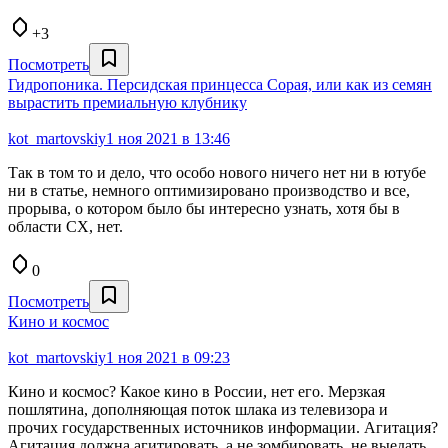
+3
Посмотреть
Гидропоника. Персидская принцесса Сорая, или как из семян
вырастить премиальную клубнику
kot_martovskiy
1 ноя 2021 в 13:46
Так в том то и дело, что особо нового ничего нет ни в ютубе
ни в статье, немного оптимизировано производство и все,
прорыва, о котором было бы интересно узнать, хотя бы в
области СХ, нет.
0
Посмотреть
Кино и космос
kot_martovskiy
1 ноя 2021 в 09:23
Кино и космос? Какое кино в России, нет его. Мерзкая
пошлятина, дополняющая поток шлака из телевизора и
прочих государственных источников информации. Агитация?
Агитация должна агитировать, а не зомбировать, не выедать