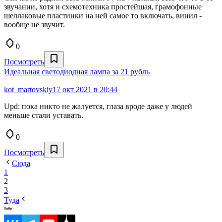
звучании, хотя и схемотехника простейшая, грамофонные
шеллаковые пластинки на ней самое то включать, винил -
вообще не звучит.
0
Посмотреть
Идеальная светодиодная лампа за 21 рубль
kot_martovskiy
17 окт 2021 в 20:44
Upd: пока никто не жалуется, глаза вроде даже у людей
меньше стали уставать.
0
Посмотреть
Сюда
1
2
3
Туда