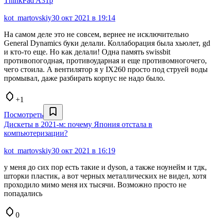
ThinkPad A31p
kot_martovskiy
30 окт 2021 в 19:14
На самом деле это не совсем, вернее не исключительно
General Dynamics буки делали. Коллаборация была хьюлет, gd
и кто-то еще. Но как делали! Одна память swissbit
противопогодная, противоударная и еще противомногочего,
чего стоила. А вентилятор я у IX260 просто под струей воды
промывал, даже разбирать корпус не надо было.
+1
Посмотреть
Дискеты в 2021-м: почему Япония отстала в
компьютеризации?
kot_martovskiy
30 окт 2021 в 16:19
у меня до сих пор есть такие и dyson, а также ноунейм и тдк,
шторки пластик, а вот черных металлических не видел, хотя
проходило мимо меня их тысячи. Возможно просто не
попадались
0