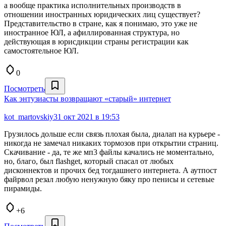
а вообще практика исполнительных производств в
отношении иностранных юридических лиц существует?
Представительство в стране, как я понимаю, это уже не
иностранное ЮЛ, а афиллированная структура, но
действующая в юрисдикции страны регистрации как
самостоятельное ЮЛ.
0
Посмотреть
Как энтузиасты возвращают «старый» интернет
kot_martovskiy
31 окт 2021 в 19:53
Грузилось дольше если связь плохая была, диалап на курьере -
никогда не замечал никаких тормозов при открытии страниц.
Скачивание - да, те же мп3 файлы качались не моментально,
но, благо, был flashget, который спасал от любых
дисконнектов и прочих бед тогдашнего интернета. А аутпост
файрвол резал любую ненужную бяку про пенисы и сетевые
пирамиды.
+6