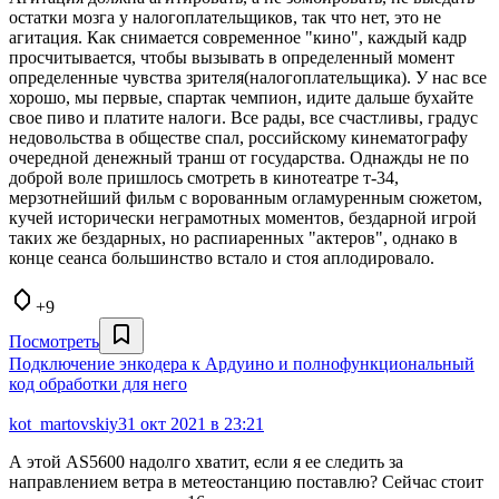
остатки мозга у налогоплательщиков, так что нет, это не
агитация. Как снимается современное "кино", каждый кадр
просчитывается, чтобы вызывать в определенный момент
определенные чувства зрителя(налогоплательщика). У нас все
хорошо, мы первые, спартак чемпион, идите дальше бухайте
свое пиво и платите налоги. Все рады, все счастливы, градус
недовольства в обществе спал, российскому кинематографу
очередной денежный транш от государства. Однажды не по
доброй воле пришлось смотреть в кинотеатре т-34,
мерзотнейший фильм с ворованным огламуренным сюжетом,
кучей исторически неграмотных моментов, бездарной игрой
таких же бездарных, но распиаренных "актеров", однако в
конце сеанса большинство встало и стоя аплодировало.
+9
Посмотреть
Подключение энкодера к Ардуино и полнофункциональный
код обработки для него
kot_martovskiy
31 окт 2021 в 23:21
А этой AS5600 надолго хватит, если я ее следить за
направлением ветра в метеостанцию поставлю? Сейчас стоит