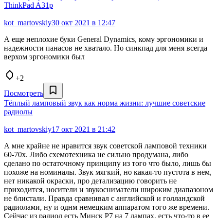
ThinkPad A31p
kot_martovskiy
30 окт 2021 в 12:47
А еще неплохие буки General Dynamics, кому эргономики и
надежности панасов не хватало. Но синкпад для меня всегда
верхом эргономики был
+2
Посмотреть
Тёплый ламповый звук как норма жизни: лучшие советские
радиолы
kot_martovskiy
17 окт 2021 в 21:42
А мне крайне не нравится звук советской ламповой техники
60-70х. Либо схемотехника не сильно продумана, либо
сделано по остаточному принципу из того что было, лишь бы
похоже на номиналы. Звук мягкий, но какая-то пустота в нем,
нет никакой окраски, про детализацию говорить не
приходится, носители и звукосниматели широким диапазоном
не блистали. Правда сравнивал с английской и голландской
радиолами, ну и однм немецким аппаратом того же времени.
Сейчас из радиол есть Минск Р7 на 7 лампах, есть что-то в ее