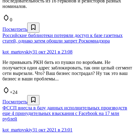
последовательность из 16 герконов и резисторов разных
номиналов.
0
Посмотреть
Российские библиотеки потеряли доступ к базе газетных
статей, однако затем обошли запрет Роскомнадзора
kot_martovskiy
31 окт 2021 в 23:08
Не привыкать РКН бить из пушки по воробьям. Не
получается один адрес заблокировать, так они целый сегмент
сети вырезали. Что? Ваш бизнес пострадал? Ну так это ваш
бизнес и ваши проблемы...
+24
Посмотреть
ФССП внесла в базу данных исполнительных производств
еще 4 принудительных взыскания с Facebook на 17 млн
рублей
kot_martovskiy
31 окт 2021 в 23:01