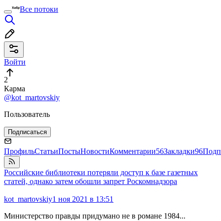
Все потоки
Войти
2
Карма
@kot_martovskiy
Пользователь
Подписаться
Профиль
Статьи
Посты
Новости
Комментарии
56
Закладки
96
Подп
Российские библиотеки потеряли доступ к базе газетных
статей, однако затем обошли запрет Роскомнадзора
kot_martovskiy
1 ноя 2021 в 13:51
Министерство правды придумано не в романе 1984...