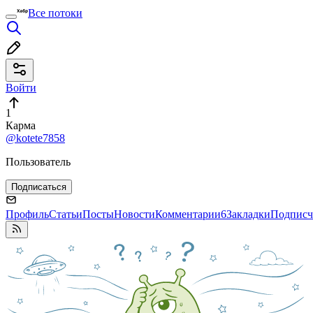
Все потоки
Войти
1
Карма
@kotete7858
Пользователь
Подписаться
Профиль
Статьи
Посты
Новости
Комментарии
6
Закладки
Подписч