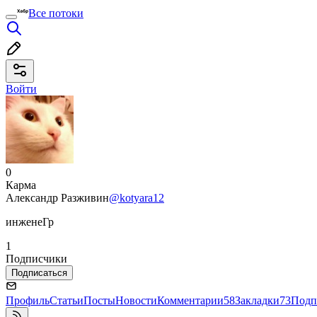
Все потоки
Войти
0
Карма
Александр Разживин
@kotyara12
инженеГр
1
Подписчики
Подписаться
Профиль
Статьи
Посты
Новости
Комментарии
58
Закладки
73
Подп