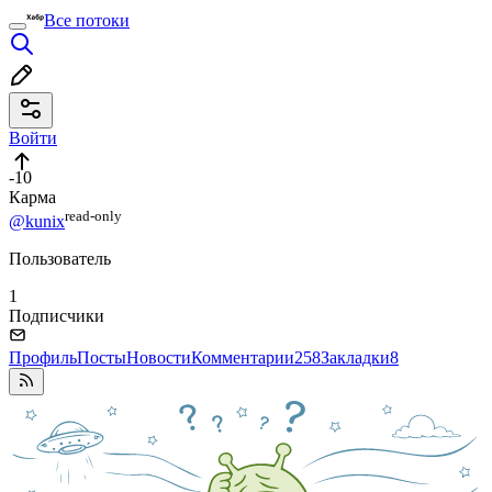
Все потоки
Войти
-10
Карма
read⁠-⁠only
@kunix
Пользователь
1
Подписчики
Профиль
Посты
Новости
Комментарии
258
Закладки
8