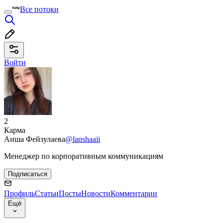
Все потоки
Войти
2
Карма
Аиша Фейзулаева
@lanshaaii
Менеджер по корпоративным коммуникациям
Подписаться
Профиль
Статьи
Посты
Новости
Комментарии
Ещё