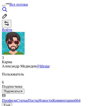
Все потоки
Войти
3
Карма
Александр Медведев
@lifestar
Пользователь
6
Подписчики
Подписаться
Профиль
Статьи
Посты
Новости
Комментарии
664
Ещё