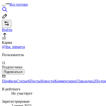
Все потоки
Войти
10
Карма
@lisa_minaeva
Пользователь
11
Подписчики
Подписаться
Профиль
Статьи
6
Посты
Новости
Комментарии
5
Закладки
2
Подпи
В рейтинге
Не участвует
Зарегистрирован
2 июня 2022