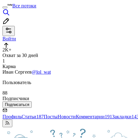
Все потоки
Войти
2K+
Охват за 30 дней
1
Карма
Иван Сергеев
@lol_wat
Пользователь
88
Подписчики
Подписаться
Профиль
Статьи
187
Посты
Новости
Комментарии
191
Закладки
14