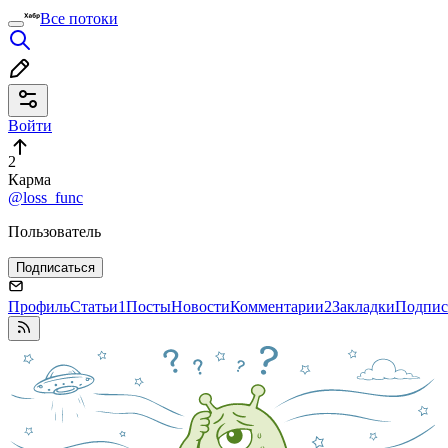
Все потоки
Войти
2
Карма
@loss_func
Пользователь
Подписаться
Профиль
Статьи
1
Посты
Новости
Комментарии
2
Закладки
Подпис