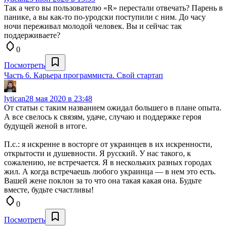
Так а чего вы пользователю «R» перестали отвечать? Парень в
панике, а вы как-то по-уродски поступили с ним. До часу
ночи переживал молодой человек. Вы и сейчас так
поддерживаете?
0
Посмотреть
Часть 6. Карьера программиста. Свой стартап
lytican
28 мая 2020 в 23:48
От статьи с таким названием ожидал большего в плане опыта.
А все свелось к связям, удаче, случаю и поддержке героя
будущей женой в итоге.
П.с.: я искренне в восторге от украинцев в их искренности,
открытости и душевности. Я русский. У нас такого, к
сожалению, не встречается. Я в нескольких разных городах
жил. А когда встречаешь любого украинца — в нем это есть.
Вашей жене поклон за то что она такая какая она. Будьте
вместе, будьте счастливы!
0
Посмотреть