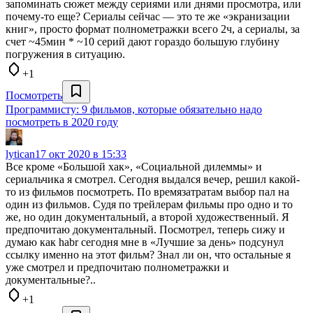
запоминать сюжет между сериями или днями просмотра, или
почему-то еще? Сериалы сейчас — это те же «экранизации
книг», просто формат полнометражки всего 2ч, а сериалы, за
счет ~45мин * ~10 серий дают гораздо большую глубину
погружения в ситуацию.
+1
Посмотреть
Программисту: 9 фильмов, которые обязательно надо
посмотреть в 2020 году
lytican
17 окт 2020 в 15:33
Все кроме «Большой хак», «Социальной дилеммы» и
сериальчика я смотрел. Сегодня выдался вечер, решил какой-
то из фильмов посмотреть. По времязатратам выбор пал на
один из фильмов. Судя по трейлерам фильмы про одно и то
же, но один документальный, а второй художественный. Я
предпочитаю документальный. Посмотрел, теперь сижу и
думаю как habr сегодня мне в «Лучшие за день» подсунул
ссылку именно на этот фильм? Знал ли он, что остальные я
уже смотрел и предпочитаю полнометражки и
документальные?..
+1