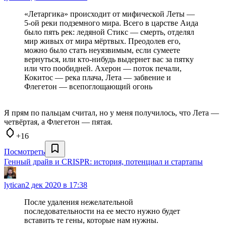
«Летаргика» происходит от мифической Леты —
5-ой реки подземного мира. Всего в царстве Аида
было пять рек: ледяной Стикс — смерть, отделял
мир живых от мира мёртвых. Преодолев его,
можно было стать неуязвимым, если сумеете
вернуться, или кто-нибудь выдернет вас за пятку
или что пообидней. Ахерон — поток печали,
Кокитос — река плача, Лета — забвение и
Флегетон — всепоглощающий огонь
Я прям по пальцам считал, но у меня получилось, что Лета —
четвёртая, а Флегетон — пятая.
+16
Посмотреть
Генный драйв и CRISPR: история, потенциал и стартапы
lytican
2 дек 2020 в 17:38
После удаления нежелательной
последовательности на ее место нужно будет
вставить те гены, которые нам нужны.