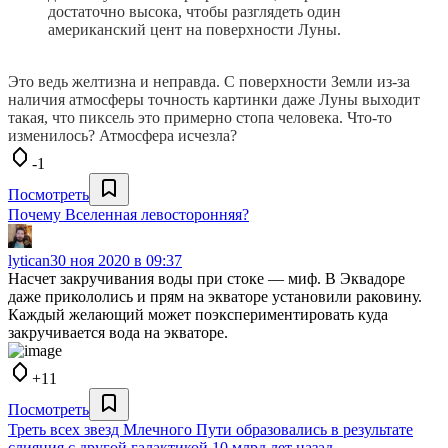
достаточно высока, чтобы разглядеть один
американский цент на поверхности Луны.
Это ведь желтизна и неправда. С поверхности Земли из-за
наличия атмосферы точность картинки даже Луны выходит
такая, что пиксель это примерно стопа человека. Что-то
изменилось? Атмосфера исчезла?
-1
Посмотреть
Почему Вселенная левосторонняя?
lytican
30 ноя 2020 в 09:37
Насчет закручивания воды при стоке — миф. В Эквадоре
даже прикололись и прям на экваторе установили раковину.
Каждый желающий может поэкспериментировать куда
закручивается вода на экваторе.
+11
Посмотреть
Треть всех звезд Млечного Пути образовались в результате
слияния с другой галактикой 10 млрд лет назад