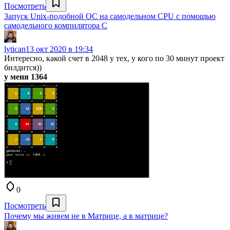
Посмотреть
Запуск Unix-подобной ОС на самодельном CPU с помощью
самодельного компилятора C
lytican
13 окт 2020 в 19:34
Интересно, какой счет в 2048 у тех, у кого по 30 минут проект
билдится))
у меня 1364
0
Посмотреть
Почему мы живем не в Матрице, а в матрице?