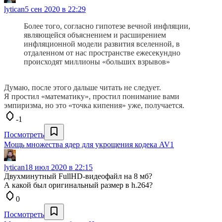
lytican
5 сен 2020 в 22:29
Более того, согласно гипотезе вечной инфляции,
являющейся объяснением и расширением
инфляционной модели развития вселенной, в
отдаленном от нас пространстве ежесекундно
происходят миллионы «больших взрывов»
Думаю, после этого дальше читать не следует.
Я простил «математику», простил понимание вами
эмпиризма, но это «точка кипения» уже, получается.
-1
Посмотреть
Мощь множества ядер для укрощения кодека AV1
lytican
18 июл 2020 в 22:15
Двухминутный FullHD-видеофайл на 8 мб?
А какой был оригинальный размер в h.264?
0
Посмотреть