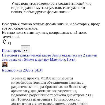
У нас появится возможность создавать людей «по
индивидуальному заказу», или, если уж на то
пошло, любые другие формы жизни.
Во-первых, только земные формы жизни, и во-вторых, вроде
вот это самое опасное.
Не надо пока с этим шутить, возвращаясь к п.1 моих
замечаний.
+1
Посмотреть
На новой галактической карте Земля оказалась на 2 тысячи
световых лет ближе к центру Млечного Пути
lytican
30 ноя 2020 в 14:34
В рамках проекта VERA используется
интерферометрия для объединения данных с
радиотелескопов, разбросанных по Японскому
архипелагу, для достижения разрешения,
подобного разрешению телескопа диаметром 2300
км. Точность измерения в 10 микросекунд,
достигнутая с этим разрешением, теоретически