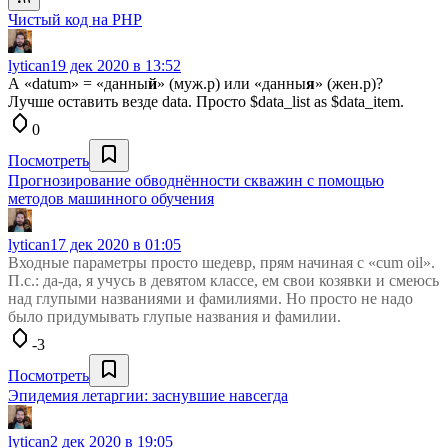
Чистый код на PHP
lytican
19 дек 2020 в 13:52
А «datum» = «данны
й
» (муж.р) или «данны
я
» (жен.р)?
Лучше оставить везде data. Просто $data_list as $data_item.
0
Посмотреть
Прогнозирование обводнённости скважин с помощью
методов машинного обучения
lytican
17 дек 2020 в 01:05
Входные параметры просто шедевр, прям начиная с «cum oil».
П.с.: да-да, я учусь в девятом классе, ем свои козявки и смеюсь
над глупыми названиями и фамилиями. Но просто не надо
было придумывать глупые названия и фамилии.
-3
Посмотреть
Эпидемия летаргии: заснувшие навсегда
lytican
2 дек 2020 в 19:05