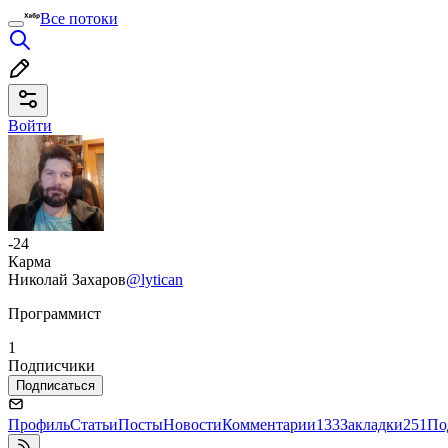
Все потоки
Войти
-24
Карма
Николай Захаров
@lytican
Программист
1
Подписчики
Подписаться
Профиль
Статьи
Посты
Новости
Комментарии
133
Закладки
251
По