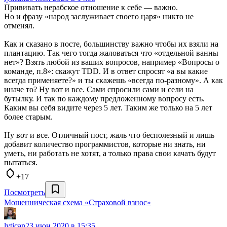
Прививать нерабское отношение к себе — важно.
Но и фразу «народ заслуживает своего царя» никто не
отменял.
Как и сказано в посте, большинству важно чтобы их взяли на
плантацию. Так чего тогда жаловаться что «отдельной ванны
нет»? Взять любой из ваших вопросов, например «Вопросы о
команде, п.8»: скажут TDD. И в ответ спросят «а вы какие
всегда применяете?» и ты скажешь «всегда по-разному». А как
иначе то? Ну вот и все. Сами спросили сами и сели на
бутылку. И так по каждому предложенному вопросу есть.
Каким вы себя видите через 5 лет. Таким же только на 5 лет
более старым.
Ну вот и все. Отличный пост, жаль что бесполезный и лишь
добавит количество программистов, которые ни знать, ни
уметь, ни работать не хотят, а только права свои качать будут
пытаться.
+17
Посмотреть
Мошенническая схема «Страховой взнос»
lytican
23 июн 2020 в 15:35