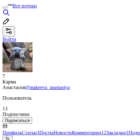
Все потоки
Войти
7
Карма
Анастасия
@makeeva_anastasiya
Пользователь
13
Подписчики
Подписаться
Профиль
Статьи
3
Посты
Новости
Комментарии
12
Закладки
1
Подп