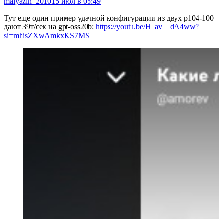
malyazin_2010
15 июл в 05:49
Тут еще один пример удачной конфигурации из двух p104-100
дают 39т/сек на gpt-oss20b:
https://youtu.be/H_av__dA4ww?
si=mhisZXwAmkxKS7MS