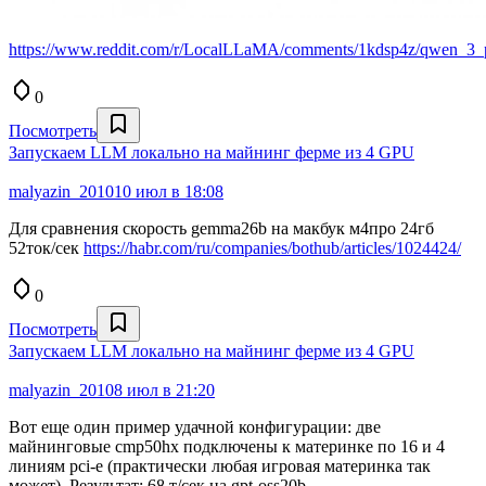
https://www.reddit.com/r/LocalLLaMA/comments/1kdsp4z/qwen_3_
0
Посмотреть
Запускаем LLM локально на майнинг ферме из 4 GPU
malyazin_2010
10 июл в 18:08
Для сравнения скорость gemma26b на макбук м4про 24гб
52ток/сек
https://habr.com/ru/companies/bothub/articles/1024424/
0
Посмотреть
Запускаем LLM локально на майнинг ферме из 4 GPU
malyazin_2010
8 июл в 21:20
Вот еще один пример удачной конфигурации: две
майнинговые cmp50hx подключены к материнке по 16 и 4
линиям pci-e (практически любая игровая материнка так
может). Результат: 68 т/сек на gpt-oss20b.