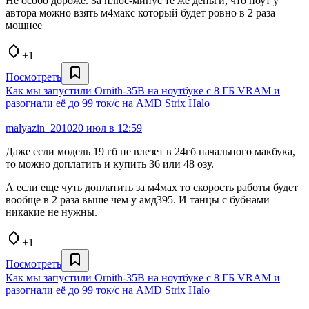
Не особо дороже. За плюс-минус те же деньги, что ноут у
автора можно взять м4макс который будет ровно в 2 раза
мощнее
+1
Посмотреть
Как мы запустили Ornith‑35B на ноутбуке с 8 ГБ VRAM и
разогнали её до 99 ток/с на AMD Strix Halo
malyazin_2010
20 июл в 12:59
Даже если модель 19 гб не влезет в 24гб начального макбука,
то можно доплатить и купить 36 или 48 озу.
А если еще чуть доплатить за м4мах то скорость работы будет
вообще в 2 раза выше чем у амд395. И танцы с бубнами
никакие не нужны.
+1
Посмотреть
Как мы запустили Ornith‑35B на ноутбуке с 8 ГБ VRAM и
разогнали её до 99 ток/с на AMD Strix Halo