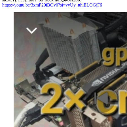
https://youtu.be/3xmP29iBOv0?si=vyUy_tthiELOGjF6