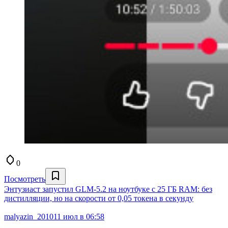
0
Посмотреть
Энтузиаст запустил GLM-5.2 на ноутбуке с 25 ГБ RAM: без
дистилляции, но на скорости от 0,05 токена в секунду
malyazin_2010
11 июл в 06:58