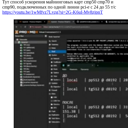
Тут способ ускорения майнинговых карт cmp50 cmp70 и
cmp90, подключенных по одной линии pci-e с 24 до 55 т/с
https://youtu.be/1wMfvz7Lvzg?si=2G-K6uI-Mv8zjpnT