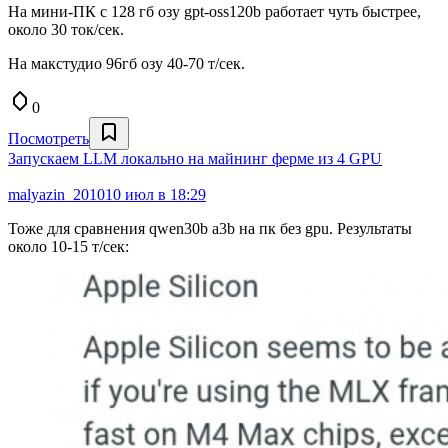
На мини-ПК с 128 гб озу gpt-oss120b работает чуть быстрее,
около 30 ток/сек.
На макстудио 96гб озу 40-70 т/сек.
0
Посмотреть
Запускаем LLM локально на майнинг ферме из 4 GPU
malyazin_2010
10 июл в 18:29
Тоже для сравнения qwen30b a3b на пк без gpu. Результаты
около 10-15 т/сек: