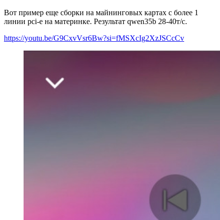
Вот пример еще сборки на майнинговых картах с более 1
линии pci-e на материнке. Результат qwen35b 28-40т/с.
https://youtu.be/G9CxvVsr6Bw?si=fMSXcIg2XzJSCcCv