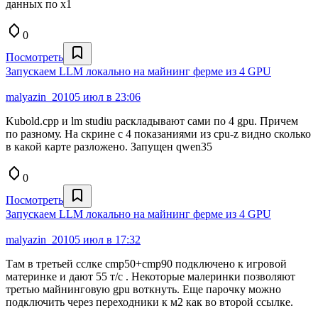
данных по х1
0
Посмотреть
Запускаем LLM локально на майнинг ферме из 4 GPU
malyazin_2010
5 июл в 23:06
Kubold.cpp и lm studiu раскладывают сами по 4 gpu. Причем
по разному. На скрине с 4 показаниями из cpu-z видно сколько
в какой карте разложено. Запущен qwen35
0
Посмотреть
Запускаем LLM локально на майнинг ферме из 4 GPU
malyazin_2010
5 июл в 17:32
Там в третьей сслке cmp50+cmp90 подключено к игровой
материнке и дают 55 т/с . Некоторые малеринки позволяют
третью майнинговую gpu воткнуть. Еще парочку можно
подключить через переходники к м2 как во второй ссылке.