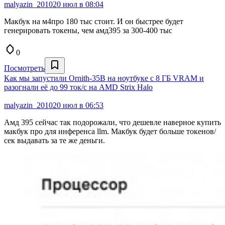
malyazin_2010
20 июл в 08:04
Макбук на м4про 180 тыс стоит. И он быстрее будет
генерировать токены, чем амд395 за 300-400 тыс
0
Посмотреть
Как мы запустили Ornith‑35B на ноутбуке с 8 ГБ VRAM и
разогнали её до 99 ток/с на AMD Strix Halo
malyazin_2010
20 июл в 06:53
Амд 395 сейчас так подорожали, что дешевле наверное купить
макбук про для инференса llm. Макбук будет больше токенов/
сек выдавать за те же деньги.