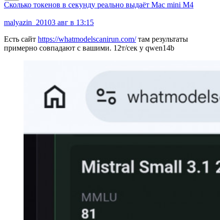
Сколько токенов в секунду реально выдаёт Mac mini M4
malyazin_2010
3 авг в 13:15
Есть сайт
https://whatmodelscanirun.com/
там результаты
примерно совпадают с вашими. 12т/сек у qwen14b