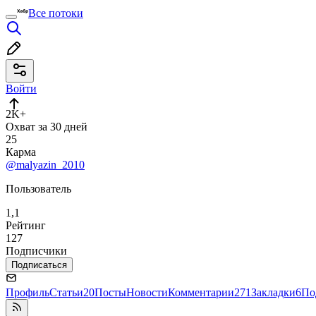
Все потоки
Войти
2K+
Охват за 30 дней
25
Карма
@malyazin_2010
Пользователь
1,1
Рейтинг
127
Подписчики
Подписаться
Профиль
Статьи
20
Посты
Новости
Комментарии
271
Закладки
6
По