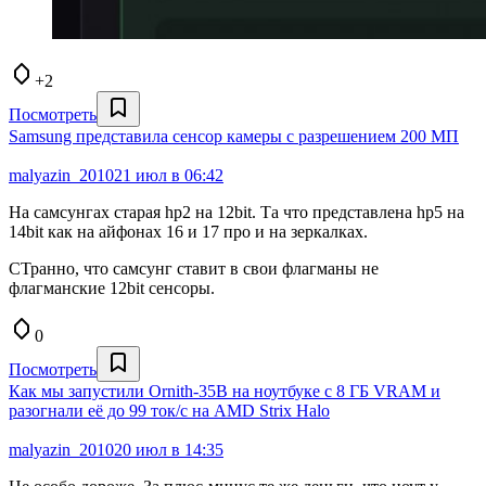
+2
Посмотреть
Samsung представила сенсор камеры с разрешением 200 МП
malyazin_2010
21 июл в 06:42
На самсунгах старая hp2 на 12bit. Та что представлена hp5 на
14bit как на айфонах 16 и 17 про и на зеркалках.
СТранно, что самсунг ставит в свои флагманы не
флагманские 12bit сенсоры.
0
Посмотреть
Как мы запустили Ornith‑35B на ноутбуке с 8 ГБ VRAM и
разогнали её до 99 ток/с на AMD Strix Halo
malyazin_2010
20 июл в 14:35