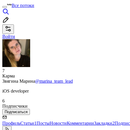
Все потоки
Войти
7
Карма
Звягина Марина
@marina_team_lead
iOS developer
6
Подписчики
Подписаться
Профиль
Статьи
1
Посты
Новости
Комментарии
Закладки
2
Подпис