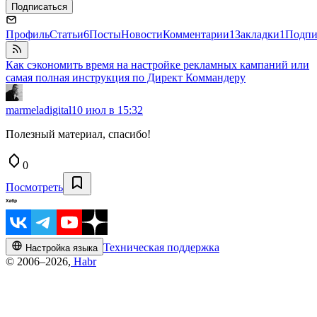
Подписаться
Профиль
Статьи
6
Посты
Новости
Комментарии
1
Закладки
1
Подпи
Как сэкономить время на настройке рекламных кампаний или
самая полная инструкция по Директ Коммандеру
marmeladigital
10 июл в 15:32
Полезный материал, спасибо!
0
Посмотреть
Техническая поддержка
Настройка языка
© 2006–2026,
Habr