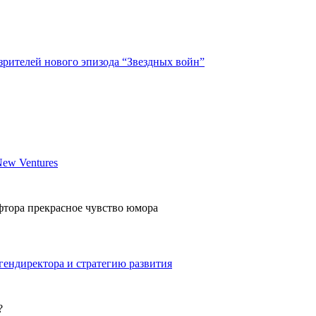
 зрителей нового эпизода “Звездных войн”
ew Ventures
аффтора прекрасное чувство юмора
гендиректора и стратегию развития
?