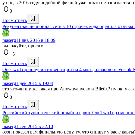
у нас, в 2016 году подобной фигней уже никто не занимается :)
0
Посмотреть
Рекурентная нейронная сеть в 10 строчек кода оценила отзывы
maserg
11 янв 2016 в 18:09
выложуйте, просим
+5
Посмотреть
OneTwoTrip получил инвестиции на 4 млн долларов от Vostok N
maserg
1 дек 2015 в 19:04
это что-ли шутка такая про Anywayanyday и Biletix? ну ок, у 
0
Посмотреть
Российский туристический онлайн-сервис OneTwoTrip сменил 
maserg
1 сен 2015 в 22:10
озон показал вам финальную цену, ту, что спишут у вас с карты