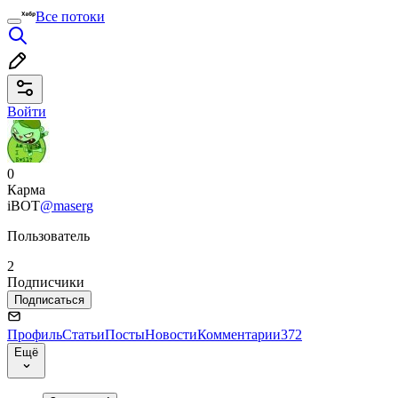
Все потоки
Войти
0
Карма
iBOT
@maserg
Пользователь
2
Подписчики
Подписаться
Профиль
Статьи
Посты
Новости
Комментарии
372
Ещё