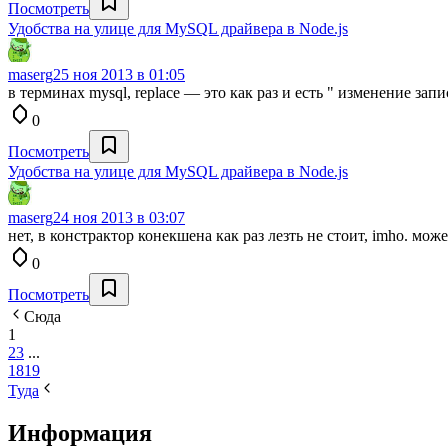
Посмотреть
Удобства на улице для MySQL драйвера в Node.js
maserg
25 ноя 2013 в 01:05
в терминах mysql, replace — это как раз и есть " изменение запи
0
Посмотреть
Удобства на улице для MySQL драйвера в Node.js
maserg
24 ноя 2013 в 03:07
нет, в констрактор конекшена как раз лезть не стоит, imho. может
0
Посмотреть
Сюда
1
2
3
...
18
19
Туда
Информация