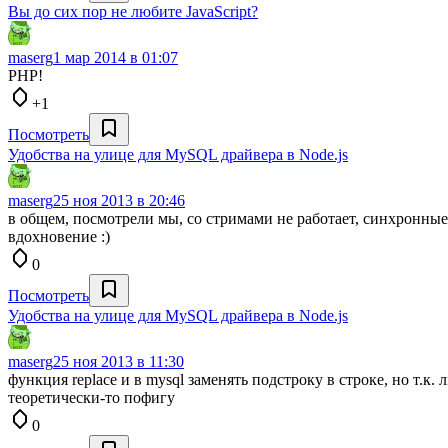
Вы до сих пор не любите JavaScript?
maserg
1 мар 2014 в 01:07
PHP!
+1
Посмотреть
Удобства на улице для MySQL драйвера в Node.js
maserg
25 ноя 2013 в 20:46
в общем, посмотрели мы, со стримами не работает, синхронные л
вдохновение :)
0
Посмотреть
Удобства на улице для MySQL драйвера в Node.js
maserg
25 ноя 2013 в 11:30
функция replace и в mysql заменять подстроку в строке, но т.к
теоретически-то пофигу
0