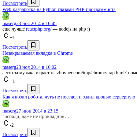
Посмотреть
Web-разработка на Python глазами PHP-программиста
maserg
23 ноя 2014 в 16:45
еще лучше
reactphp.org/
— nodejs на php :)
+1
Посмотреть
Незакрываемая вкладка в Chrome
maserg
23 ноя 2014 в 16:02
а что за музыка играет на zhovner.com/tmp/chrome-trap.html? пом
+1
Посмотреть
Как я возил робота, чуть не поседел и залил кровью серверную
maserg
27 июн 2014 в 23:15
госпади, даже не прикладник…
-2
Посмотреть