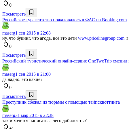
0
Посмотреть
Российское турагентство пожаловалось в ФАС на Booking.com
maserg
1 сен 2015 в 22:08
ну, что букинг, что агода, всё это дети
www.pricelinegroup.com
:)
0
Посмотреть
Российский туристический онлайн-сервис OneTwoTrip сменил 
maserg
1 сен 2015 в 21:00
да ладно. это какие?
0
Посмотреть
Преступник сбежал из тюрьмы с помощью тайпсквоттинга
maserg
31 мар 2015 в 22:38
так и хочется написать: а чего добился ты?
+1