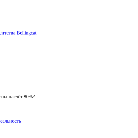
нтства Bellingcat
рены насчёт 80%?
еальность