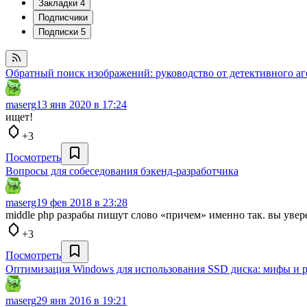
Закладки
4
Подписчики
Подписки
5
Обратный поиск изображений: руководство от детективного аге
maserg
13 янв 2020 в 17:24
ищет!
+3
Посмотреть
Вопросы для собеседования бэкенд-разработчика
maserg
19 фев 2018 в 23:28
middle php разрабы пишут слово «причем» именно так. вы уве
+3
Посмотреть
Оптимизация Windows для использования SSD диска: мифы и р
maserg
29 янв 2016 в 19:21