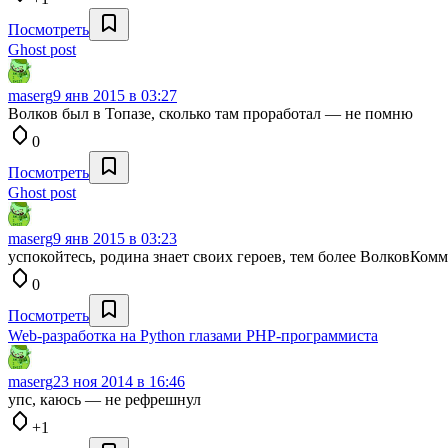
Посмотреть
Ghost post
maserg
9 янв 2015 в 03:27
Волков был в Топазе, сколько там проработал — не помню
0
Посмотреть
Ghost post
maserg
9 янв 2015 в 03:23
успокойтесь, родина знает своих героев, тем более ВолковКомм
0
Посмотреть
Web-разработка на Python глазами PHP-программиста
maserg
23 ноя 2014 в 16:46
упс, каюсь — не рефрешнул
+1