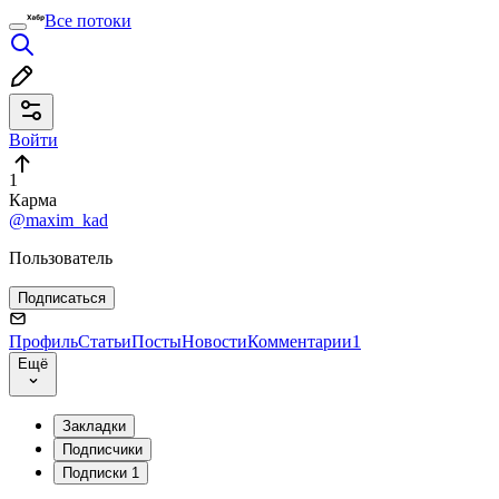
Все потоки
Войти
1
Карма
@maxim_kad
Пользователь
Подписаться
Профиль
Статьи
Посты
Новости
Комментарии
1
Ещё
Закладки
Подписчики
Подписки
1