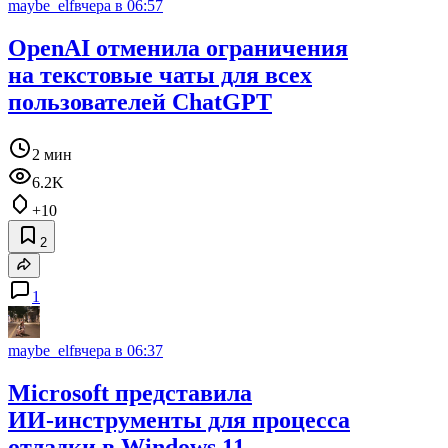
maybe_elf
вчера в 06:57
OpenAI отменила ограничения
на текстовые чаты для всех
пользователей ChatGPT
2 мин
6.2K
+10
2
1
maybe_elf
вчера в 06:37
Microsoft представила
ИИ‑инструменты для процесса
отладки в Windows 11