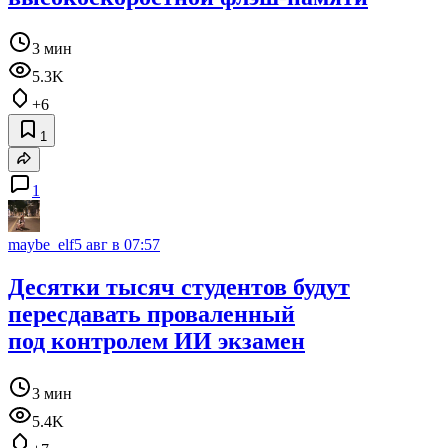
3 мин
5.3K
+6
1
1
maybe_elf
5 авг в 07:57
Десятки тысяч студентов будут
пересдавать проваленный
под контролем ИИ экзамен
3 мин
5.4K