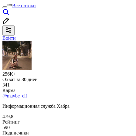
Все потоки
Войти
256K+
Охват за 30 дней
341
Карма
@maybe_elf
Информационная служба Хабра
479,8
Рейтинг
590
Подписчики