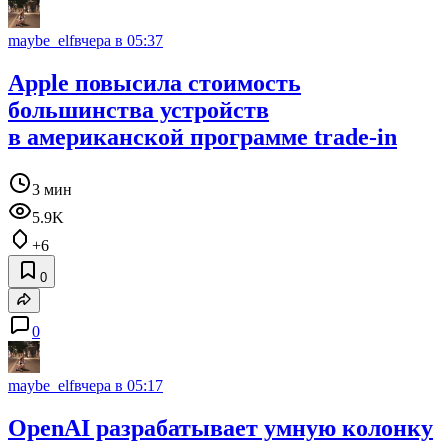
maybe_elf
вчера в 05:37
Apple повысила стоимость
большинства устройств
в американской программе trade‑in
3 мин
5.9K
+6
0
0
maybe_elf
вчера в 05:17
OpenAI разрабатывает умную колонку