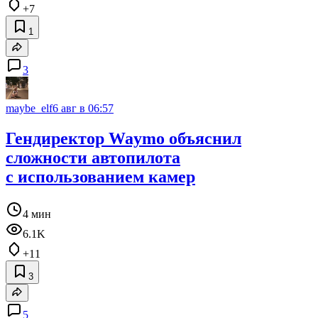
+7
1
3
maybe_elf
6 авг в 06:57
Гендиректор Waymo объяснил
сложности автопилота
с использованием камер
4 мин
6.1K
+11
3
5