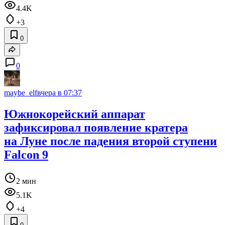
4.4K
+3
0
0
maybe_elf
вчера в 07:37
Южнокорейский аппарат
зафиксировал появление кратера
на Луне после падения второй ступени
Falcon 9
2 мин
5.1K
+4