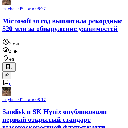
maybe_elf
5 авг в 08:37
Microsoft за год выплатила рекордные
$20 млн за обнаружение уязвимостей
2 мин
4.9K
+6
0
0
maybe_elf
5 авг в 08:17
Sandisk и SK Hynix опубликовали
первый открытый стандарт
высокоскоростной флэш‑памяти