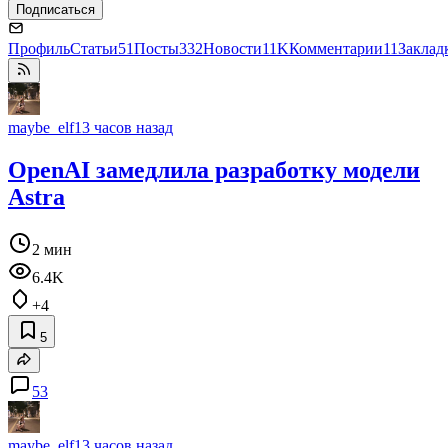
Подписаться
Профиль
Статьи
51
Посты
332
Новости
11K
Комментарии
11
Заклад
maybe_elf
13 часов назад
OpenAI замедлила разработку модели
Astra
2 мин
6.4K
+4
5
53
maybe_elf
13 часов назад