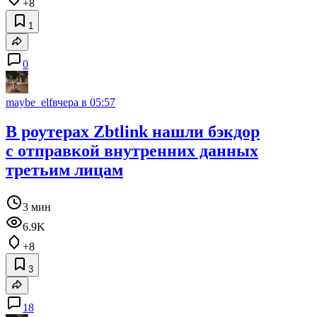
+8
1
0
maybe_elf
вчера в 05:57
В роутерах Zbtlink нашли бэкдор
с отправкой внутренних данных
третьим лицам
3 мин
6.9K
+8
3
18