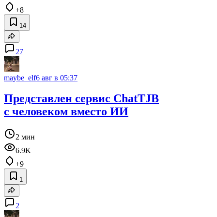
+8
14
27
maybe_elf
6 авг в 05:37
Представлен сервис ChatTJB
с человеком вместо ИИ
2 мин
6.9K
+9
1
2