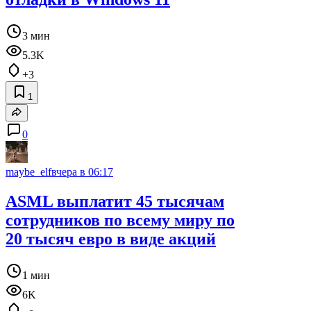
3 мин
5.3K
+3
1
0
maybe_elf
вчера в 06:17
ASML выплатит 45 тысячам
сотрудников по всему миру по
20 тысяч евро в виде акций
1 мин
6K