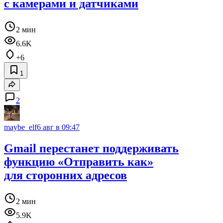
c камерами и датчиками
2 мин
6.6K
+6
1
2
maybe_elf
6 авг в 09:47
Gmail перестанет поддерживать
функцию «Отправить как»
для сторонних адресов
2 мин
5.9K